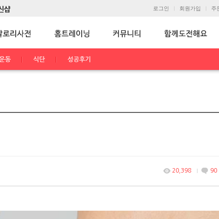
로그인
회원가입
주
운동
식단
성공후기
20,398
90