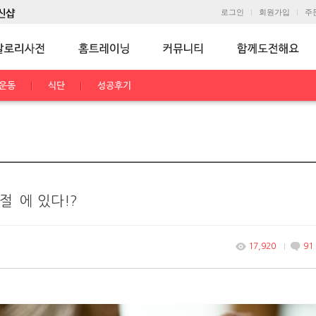
로그인
회원가입
주
운동
식단
성공후기
절`에 있다!?
17,920
91