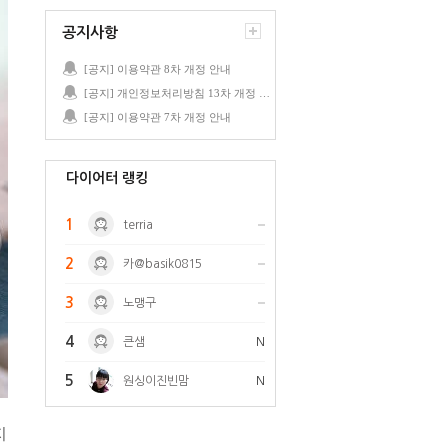
공지사항
[공지] 이용약관 8차 개정 안내
[공지] 개인정보처리방침 13차 개정 안내
[공지] 이용약관 7차 개정 안내
다이어터 랭킹
1
terria
2
카@basik0815
3
노맹구
4
큰샘
N
5
원싱이진빈맘
N
지