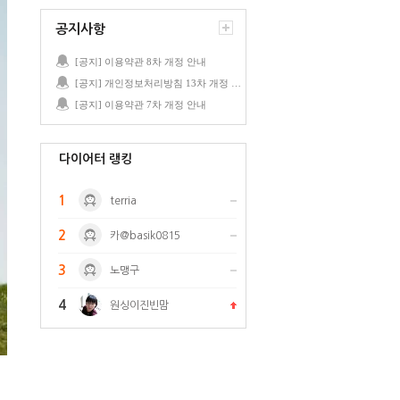
공지사항
[공지] 이용약관 8차 개정 안내
[공지] 개인정보처리방침 13차 개정 안내
[공지] 이용약관 7차 개정 안내
다이어터 랭킹
1
terria
2
카@basik0815
3
노맹구
4
원싱이진빈맘