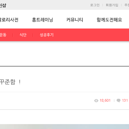
로그인
회원가입
주
운동
식단
성공후기
꾸준함`!
18,601
131