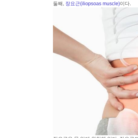
둘째,
장요근(iliopsoas muscle)
이다.