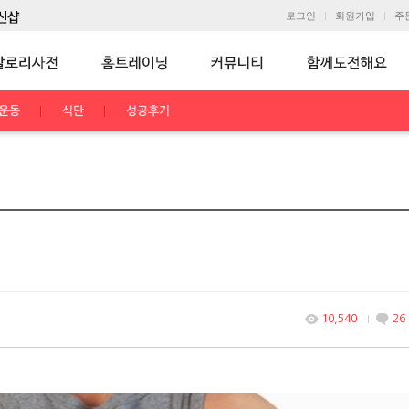
로그인
회원가입
주
운동
식단
성공후기
10,540
26