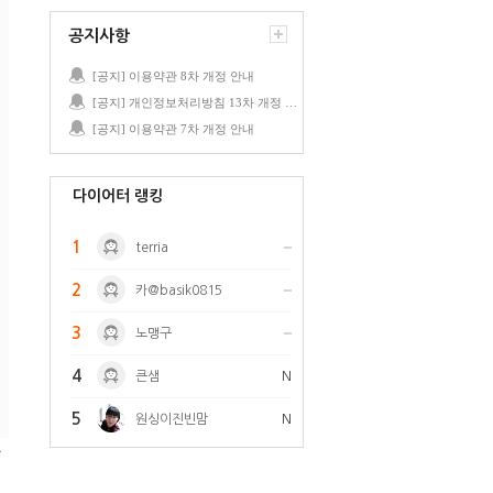
공지사항
[공지] 이용약관 8차 개정 안내
[공지] 개인정보처리방침 13차 개정 안내
[공지] 이용약관 7차 개정 안내
다이어터 랭킹
1
terria
2
카@basik0815
3
노맹구
4
큰샘
N
5
원싱이진빈맘
N
를