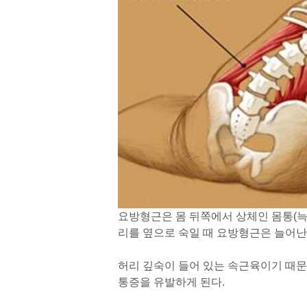
요방형근은 몸 뒤쪽에서 상체인 몸통(늑
리를 옆으로 숙일 때 요방형근은 늘어난
허리 깊숙이 들어 있는 속근육이기 때문
통증을 유발하게 된다.