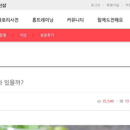
로그인
회원가입
주
운동
식단
성공후기
가 있을까?
15,549
73