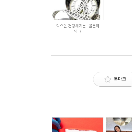
먹으면 건강해지는 `골든타
임`?
북마크