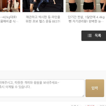
g→42kg대로!
매끈하고 섹시한 등 라인을
단기간 찐살, 1달만에 4.4kg
 몸매비결 식단
위한 초보 헬스 운동 BEST!
뺀 자기관리왕! 완벽한 눈바
?
디!