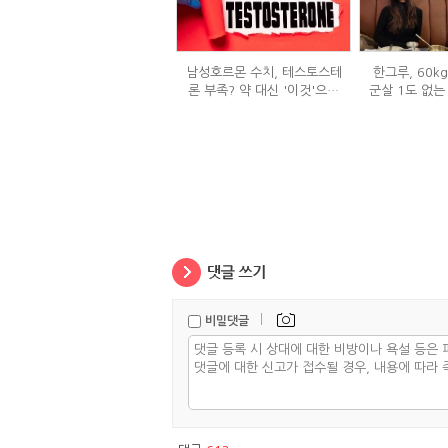
남성호르몬 수치, 테스토스테
한그루, 60k
론 부족? 약 대신 '이것'으로
군살 1도 없는
극복 (진저샷 루틴)
은
|
비밀댓글