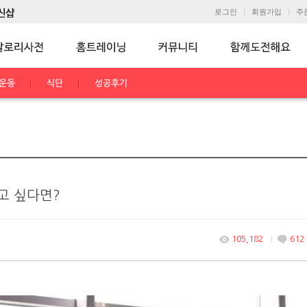
로그인
회원가입
주
운동
식단
성공후기
고 싶다면?
105,182
612