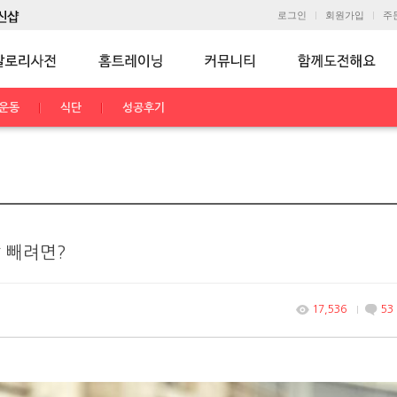
로그인
회원가입
주
운동
식단
성공후기
 빼려면?
17,536
53