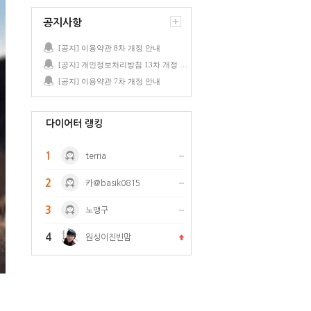
공지사항
[공지] 이용약관 8차 개정 안내
[공지] 개인정보처리방침 13차 개정 안내
[공지] 이용약관 7차 개정 안내
다이어터 랭킹
1
terria
2
카@basik0815
3
노맹구
4
원싱이진빈맘