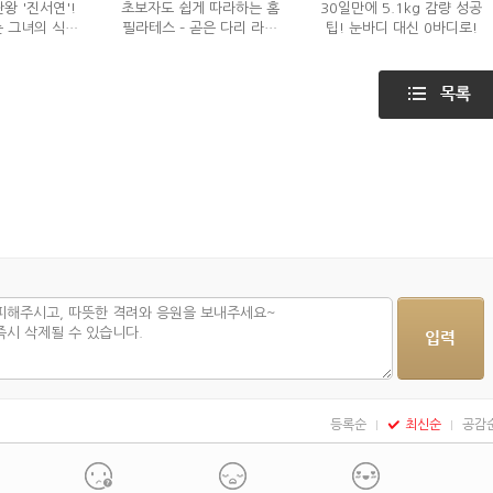
왕 '진서연'!
초보자도 쉽게 따라하는 홈
30일만에 5.1kg 감량 성공
 그녀의 식단
필라테스 – 곧은 다리 라인
팁! 눈바디 대신 0바디로!
는?
만들기 편
등록순
최신순
공감