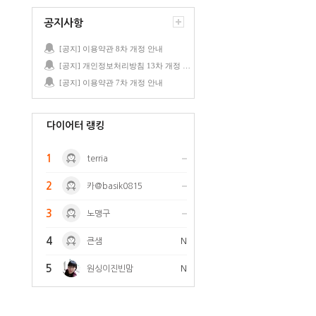
공지사항
[공지] 이용약관 8차 개정 안내
[공지] 개인정보처리방침 13차 개정 안내
[공지] 이용약관 7차 개정 안내
다이어터 랭킹
1
terria
2
카@basik0815
3
노맹구
4
큰샘
N
5
원싱이진빈맘
N