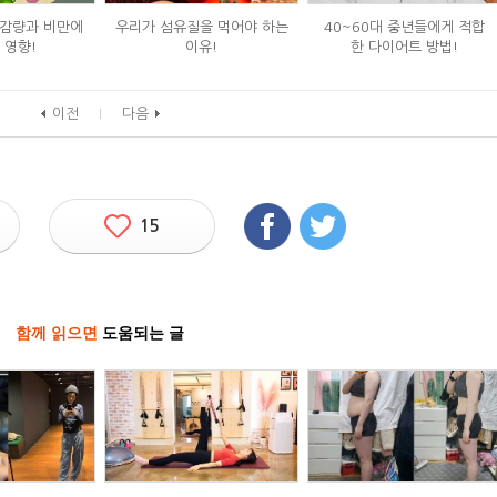
감량과 비만에
우리가 섬유질을 먹어야 하는
40~60대 중년들에게 적합
 영향!
이유!
한 다이어트 방법!
이전
다음
15
함께 읽으면
도움되는 글