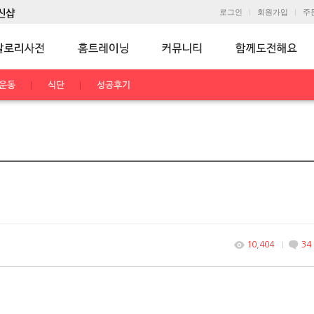
로그인
회원가입
주
운동
식단
성공후기
10,404
34