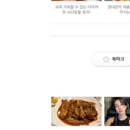
오래 지속할 수 있는 다이어
장내균이 체중
트 식사법을 찾자!
끼치는
북마크