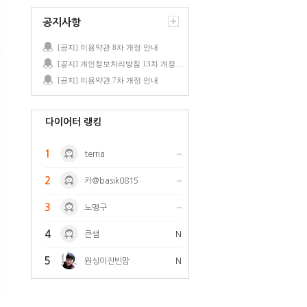
공지사항
[공지] 이용약관 8차 개정 안내
[공지] 개인정보처리방침 13차 개정 안내
[공지] 이용약관 7차 개정 안내
다이어터 랭킹
1
terria
2
카@basik0815
3
노맹구
4
큰샘
N
5
원싱이진빈맘
N