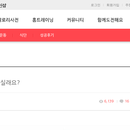
로그인
회원가입
주
운동
식단
성공후기
하실래요?
6,139
16