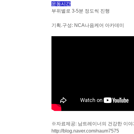
운동시간
부위별로 3-5분 정도씩 진행
기획.구성: NCA나음케어 아카데미
※자료제공: 남트레이너의 건강한 이야
http://blog.naver.com/naum7575