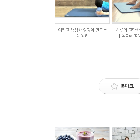
예쁘고 탱탱한 엉덩이 만드는
하루의 고단함
운동법
[ 폼롤러 활
북마크