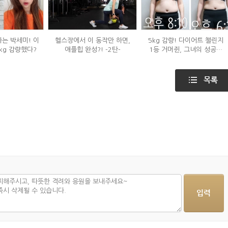
하는 박세미! 이
헬스장에서 이 동작만 하면,
5kg 감량! 다이어트 챌린지
kg 감량했다?
애플힙 완성?! -2탄-
1등 거머쥔, 그녀의 성공팁
대방출!