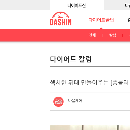
전체
칼럼
다이어트 칼럼
섹시한 뒤태 만들어주는 [폼롤러
나음케어