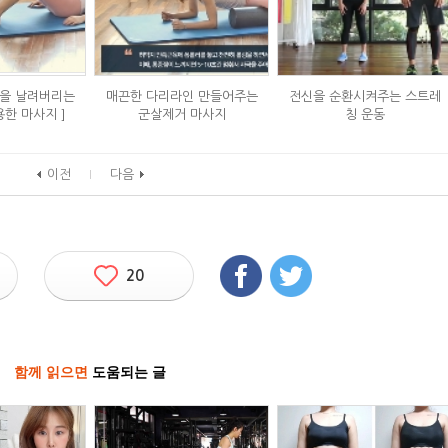
을 날려버리는
매끈한 다리라인 만들어주는
전신을 순환시켜주는 스트레
용한 마사지 ]
군살제거 마사지
칭 운동
이전
다음
20
함께 읽으면
도움되는 글