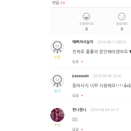
댓글
24
도움됐어요
응원해요
0
0
예뻐져서살자
2016.09.11 08:53
진짜로 폼롤러 장만해야겠어요.
입문
답글
paaaaaan
2016.09.05 20:47
등마사지 너무 시원해요!!!!👍👍
정석
답글
헌니현니
2016.09.04 14:17
👍🏻
초보
답글