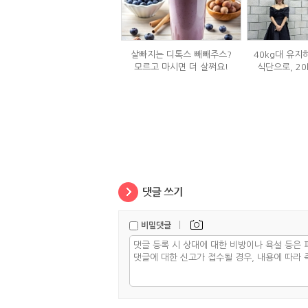
살빠지는 디톡스 빼빼주스?
40kg대 유지
모르고 마시면 더 살쩌요!
식단으로, 20
|
비밀댓글