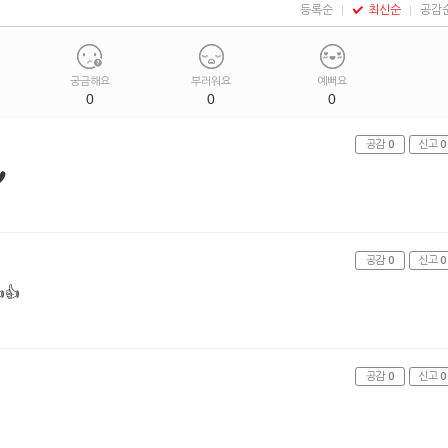
등록순
최신순
공감
궁금해요
부러워요
예뻐요
0
0
0
공감
0
신고
0
♥
공감
0
신고
0
👍
공감
0
신고
0