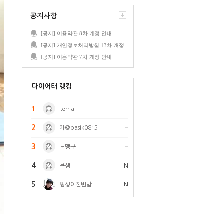
공지사항
[공지] 이용약관 8차 개정 안내
[공지] 개인정보처리방침 13차 개정 안내
[공지] 이용약관 7차 개정 안내
다이어터 랭킹
1
terria
2
카@basik0815
3
노맹구
4
큰샘
N
5
원싱이진빈맘
N