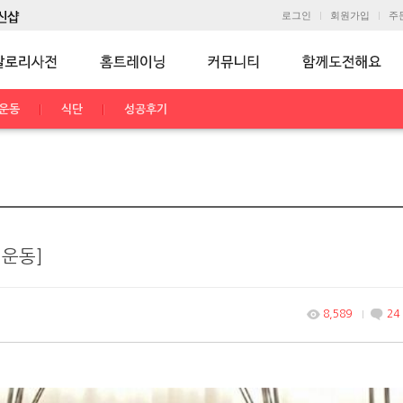
로그인
회원가입
주
운동
식단
성공후기
 운동]
8,589
24