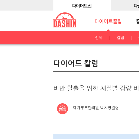
전체
칼럼
다이어트 칼럼
비만 탈출을 위한 체질별 감량 비
예가부부한의원 박지영원장