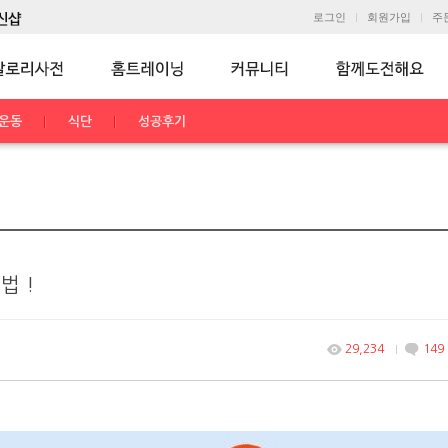
로그인
회원가입
주
운동
식단
성공후기
법 !
29,234
149