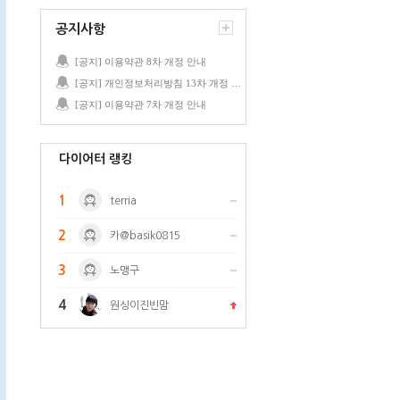
공지사항
[공지] 이용약관 8차 개정 안내
[공지] 개인정보처리방침 13차 개정 안내
[공지] 이용약관 7차 개정 안내
다이어터 랭킹
1
terria
2
카@basik0815
3
노맹구
4
원싱이진빈맘