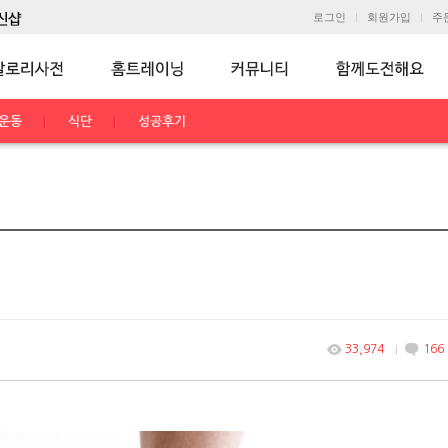
로그인
회원가입
주
운동
식단
성공후기
33,974
166