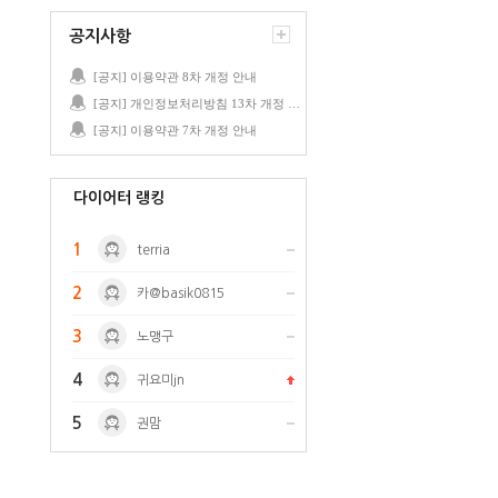
공지사항
[공지] 이용약관 8차 개정 안내
[공지] 개인정보처리방침 13차 개정 안내
[공지] 이용약관 7차 개정 안내
다이어터 랭킹
1
terria
2
카@basik0815
3
노맹구
4
귀요미jn
5
권맘