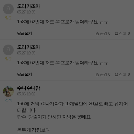
오리가조아
05.27 10:35
입문
158에 62인대 저도 40프로가 넘더라구요 ㅠㅠ
답글쓰기
공감
0
신고
0
오리가조아
05.27 10:35
입문
158에 62인대 저도 40프로가 넘더라구요 ㅠㅠ
답글쓰기
공감
0
신고
0
수니수니맘
05.06 16:02
정석
166에 거의 70나가다가 10개월만에 20킬로 빼고 유지어
터합니다
탄수, 당줄이기 안하면 지방은 못빼요
몸무게 감량보다