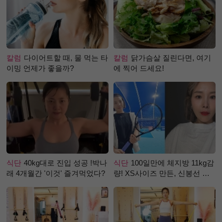
칼럼
다이어트할 때, 물 먹는 타
칼럼
닭가슴살 질린다면, 여기
이밍 언제가 좋을까?
에 찍어 드세요!
식단
40kg대로 진입 성공 !박나
식단
100일만에 체지방 11kg감
래 4개월간 '이것' 즐겨먹었다?
량! XS사이즈 만든, 신봉선 식
단은?