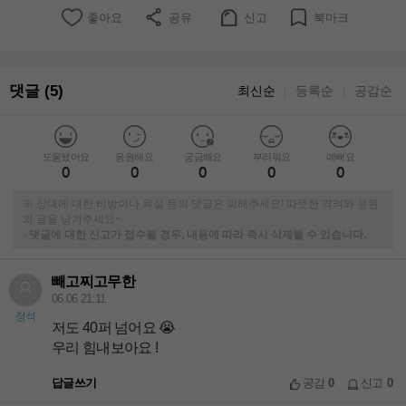
좋아요
공유
신고
북마크
댓글 (5)
최신순
등록순
공감순
｜
｜
도움됐어요
응원해요
궁금해요
부러워요
예뻐요
0
0
0
0
0
※ 상대에 대한 비방이나 욕설 등의 댓글은 피해주세요! 따뜻한 격려와 응원
의 글을 남겨주세요~
-
댓글에 대한 신고가 접수될 경우, 내용에 따라 즉시 삭제될 수 있습니다.
빼고찌고무한
06.06 21:11
정석
저도 40퍼 넘어요 😭
우리 힘내보아요 !
답글쓰기
공감
0
신고
0