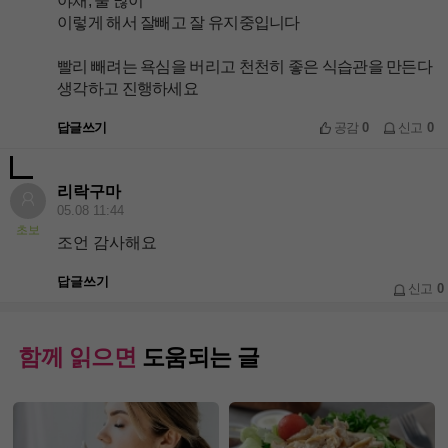
이렇게 해서 잘빼고 잘 유지중입니다
빨리 빼려는 욕심을 버리고 천천히 좋은 식습관을 만든다
생각하고 진행하세요
답글쓰기
공감
0
신고
0
리락구마
05.08 11:44
초보
조언 감사해요
답글쓰기
신고
0
함께 읽으면
도움되는 글