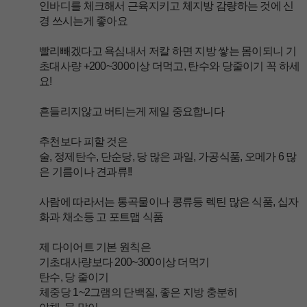
인바디를 체크해서 근육지키고 체지방 감량하는 것에 신
경 쓰시는게 좋아요
빨리빼겠다고 욕심내서 저칼 하면 지방 쌓는 몸이되니 기
초대사량 +200~300이상 더먹고, 탄수와 당줄이기 꼭 하세
요!
흔들리지않고 버티는게 제일 중요합니다
추천보다 피할 것은
술, 정제탄수, 단순당, 당 많은 과일, 가공식품, 오메가 6 많
은 기름이나 견과류!!
사람에 따라서는 통곡물이나 콩류등 렉틴 많은 식품, 십자
화과 채소등 고 포트맵 식품
제 다이어트 기본 원칙은
기초대사량보다 200~300이상 더먹기
탄수, 당 줄이기
체중당 1~2그램의 단백질, 좋은 지방 충분히
야채, 물 많이