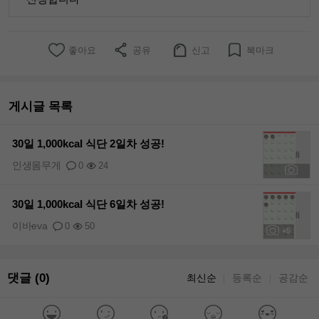
좋아요
공유
신고
북마크
게시글 목록
30일 1,000kcal 식단 2일차 성공!
인생몸무게
0
24
+1
30일 1,000kcal 식단 6일차 성공!
이바eva
0
50
+5
댓글 (0)
최신순
등록순
공감순
｜
｜