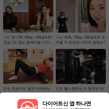
식단
한그루, 60kg→42kg대로!
식단
최희, 70kg→50kg대로 내
군살 1도 없는 몸매비결 식단
려올 수 있었던 식단의 정체는?
은?
운동
초보자도 쉽게 따라하는
운동
헬스장에서 이 동작만 하
홈 필라테스 –어깨 근육 풀어주
면, 애플힙 완성?!
기 편
다이어트신 앱 하나면