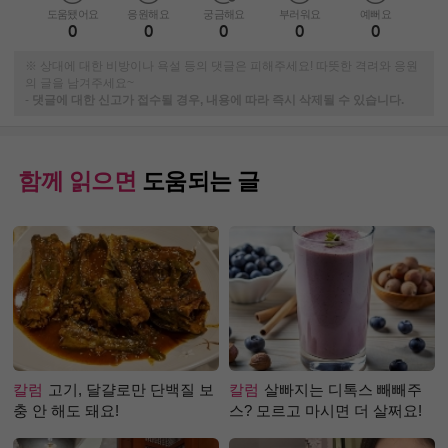
도움됐어요
응원해요
궁금해요
부러워요
예뻐요
0
0
0
0
0
※ 상대에 대한 비방이나 욕설 등의 댓글은 피해주세요! 따뜻한 격려와 응원
의 글을 남겨주세요~
-
댓글에 대한 신고가 접수될 경우, 내용에 따라 즉시 삭제될 수 있습니다.
함께 읽으면
도움되는 글
칼럼
고기, 달걀로만 단백질 보
칼럼
살빠지는 디톡스 빼빼주
충 안 해도 돼요!
스? 모르고 마시면 더 살쩌요!