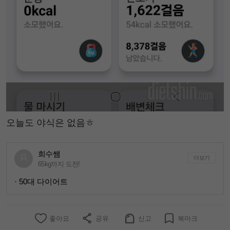
오늘도 야식은 없음ㅎ
희수쌤
더보기
65kg까지 도전!
· 50대 다이어트
좋아요
공유
신고
북마크