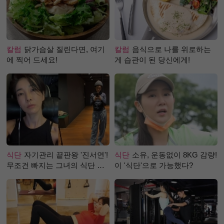
칼럼
닭가슴살 질린다면, 여기
칼럼
음식으로 나를 위로하는
에 찍어 드세요!
게 습관이 된 당신에게!
식단
자기관리 끝판왕 '진서연'!
식단
소유, 운동없이 8KG 감량!
무조건 빠지는 그녀의 식단 정
이 '식단'으로 가능했다?
체는?