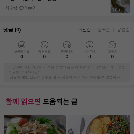
희수쌤
0
2
+1
댓글 (0)
최신순
등록순
공감순
｜
｜
도움됐어요
응원해요
궁금해요
부러워요
예뻐요
0
0
0
0
0
※ 상대에 대한 비방이나 욕설 등의 댓글은 피해주세요! 따뜻한 격려와 응원
의 글을 남겨주세요~
-
댓글에 대한 신고가 접수될 경우, 내용에 따라 즉시 삭제될 수 있습니다.
함께 읽으면
도움되는 글