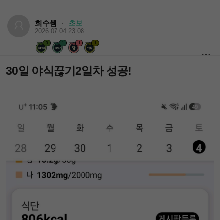
희수쌤
초보
·
2026.07.04 23:08
3
1
1
1
30일 야식끊기2일차 성공!