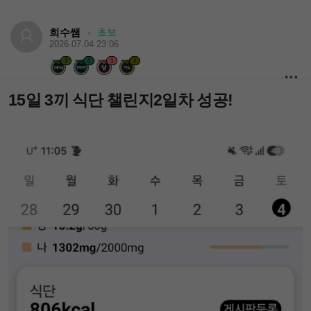
희수쌤
초보
·
2026.07.04 23:06
3
1
1
1
15일 3끼 식단 챌린지2일차 성공!