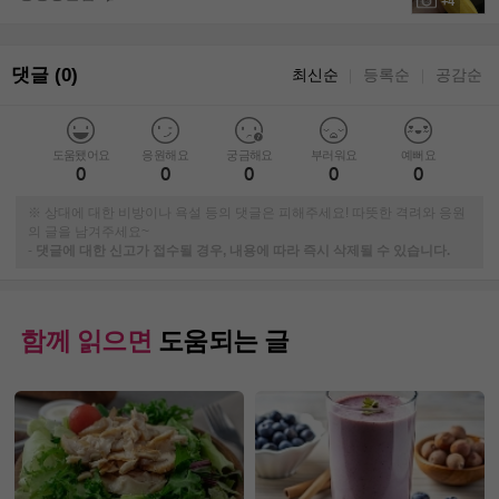
+4
댓글 (0)
최신순
등록순
공감순
｜
｜
도움됐어요
응원해요
궁금해요
부러워요
예뻐요
0
0
0
0
0
※ 상대에 대한 비방이나 욕설 등의 댓글은 피해주세요! 따뜻한 격려와 응원
의 글을 남겨주세요~
-
댓글에 대한 신고가 접수될 경우, 내용에 따라 즉시 삭제될 수 있습니다.
함께 읽으면
도움되는 글