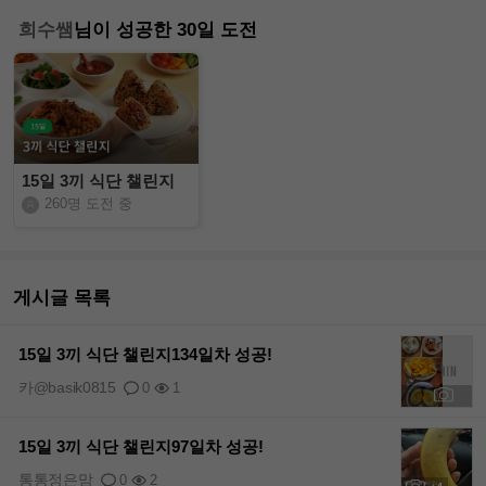
희수쌤
님이 성공한 30일 도전
15일 3끼 식단 챌린지
260명 도전 중
게시글 목록
15일 3끼 식단 챌린지134일차 성공!
카@basik0815
0
1
+1
15일 3끼 식단 챌린지97일차 성공!
통통정은맘
0
2