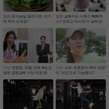
칼럼
닭가슴살 질린다면, 여기
칼럼
살빠지는 디톡스 빼빼주
에 찍어 드세요!
스? 모르고 마시면 더 살쩌요!
식단
장영란, 10일 만에 4kg 감
식단
소유, 운동없이 8KG 감량!
량한 급찐급빠 식단 대공개!
이 '식단'으로 가능했다?