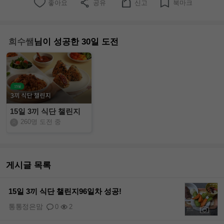
좋아요
공유
신고
북마크
희수쌤
님이 성공한 30일 도전
15일 3끼 식단 챌린지
260명 도전 중
게시글 목록
15일 3끼 식단 챌린지96일차 성공!
통통정은맘
0
2
+6