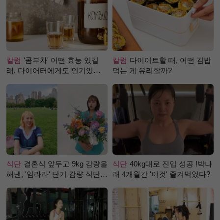
칼럼
'콤부차' 어떤 효능 있길
칼럼
다이어트할 때, 어떤 김밥
래, 다이어터에게도 인기있는
먹는 게 유리할까?
걸까?
식단
결혼식 앞두고 9kg 감량을
식단
40kg대로 진입 성공 !박나
해낸, '임라라' 단기 감량 식단
래 4개월간 '이것' 즐겨먹었다?
은?