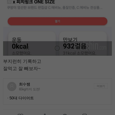
부지런히 기록하고
잘먹고 잘 빼보자~
희수쌤
더보기
65kg까지 도전!
· 50대 다이어트