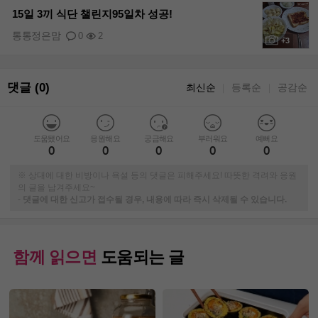
15일 3끼 식단 챌린지95일차 성공!
통통정은맘
0
2
+3
댓글 (0)
최신순
등록순
공감순
｜
｜
도움됐어요
응원해요
궁금해요
부러워요
예뻐요
0
0
0
0
0
※ 상대에 대한 비방이나 욕설 등의 댓글은 피해주세요! 따뜻한 격려와 응원
의 글을 남겨주세요~
-
댓글에 대한 신고가 접수될 경우, 내용에 따라 즉시 삭제될 수 있습니다.
함께 읽으면
도움되는 글