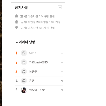
공지사항
[공지] 이용약관 8차 개정 안내
[공지] 개인정보처리방침 13차 개정 안내
[공지] 이용약관 7차 개정 안내
다이어터 랭킹
1
terria
2
카@basik0815
3
노맹구
4
큰샘
N
5
원싱이진빈맘
N