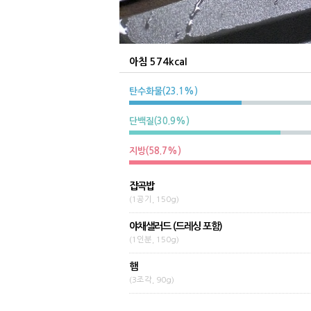
아침 574kcal
탄수화물(23.1%)
단백질(30.9%)
지방(58.7%)
잡곡밥
(1공기, 150g)
야채샐러드 (드레싱 포함)
(1인분, 150g)
햄
(3조각, 90g)