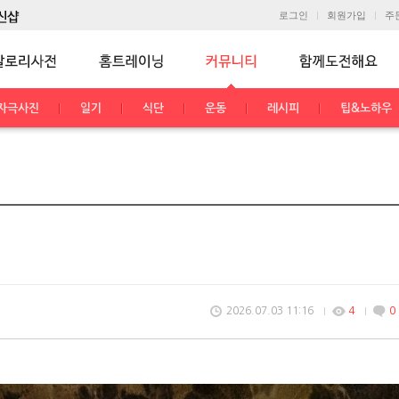
로그인
회원가입
주
자극사진
일기
식단
운동
레시피
팁&노하우
2026.07.03 11:16
4
0