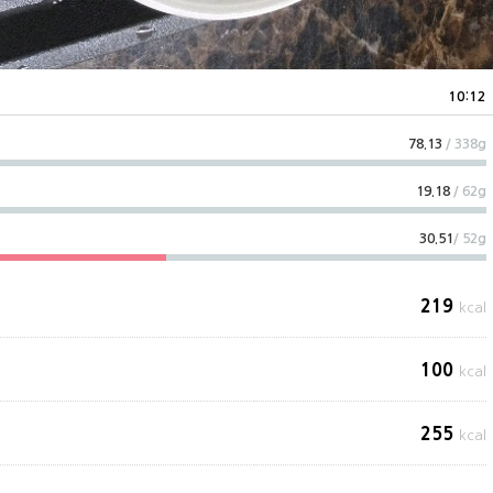
10:12
78.13
/ 338g
19.18
/ 62g
30.51
/ 52g
219
kcal
100
kcal
255
kcal