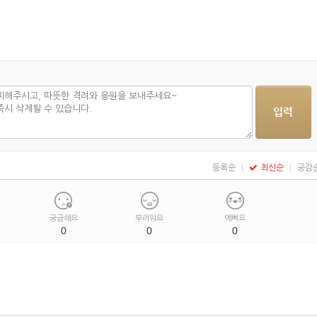
등록순
최신순
공감
궁금해요
부러워요
예뻐요
0
0
0