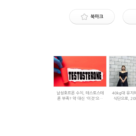
북마크
남성호르몬 수치, 테스토스테
40kg대 유지
론 부족? 약 대신 '이것'으로
식단으로, 20
극복 (진저샷 루틴)