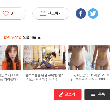
0
신고하기
함께 읽으면
도움되는 글
하는 박세미! 이
홈트족들을 위한 부위별 필라
5kg 빼, 근육 UP 지방 DOW
kg 감량했다?
테스 – 허벅지 안쪽 라인 만
N! 근육부족 몸매 ☞ 탄탄몸
들기편
매로 변화한 비결!