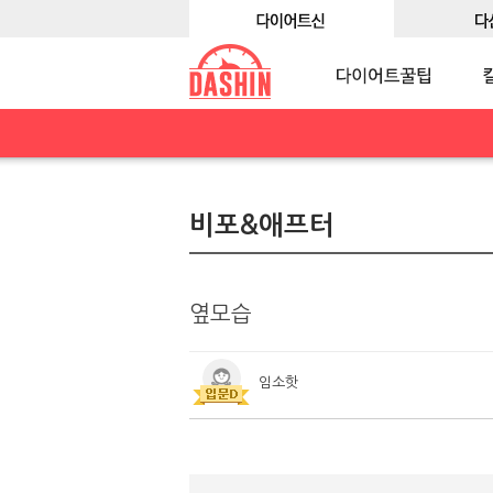
비포&애프터
옆모습
임소핫