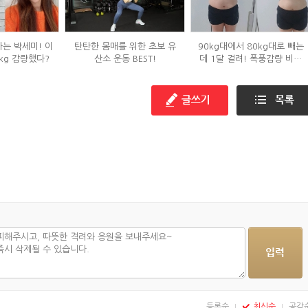
하는 박세미! 이
탄탄한 몸매를 위한 초보 유
90kg대에서 80kg대로 빼는
kg 감량했다?
산소 운동 BEST!
데 1달 걸려! 폭풍감량 비결
공개?
등록순
최신순
공감