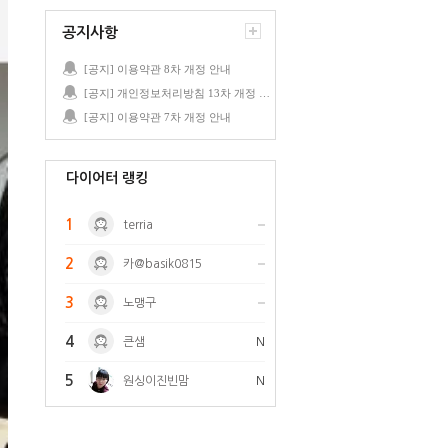
공지사항
[공지] 이용약관 8차 개정 안내
[공지] 개인정보처리방침 13차 개정 안내
[공지] 이용약관 7차 개정 안내
다이어터 랭킹
1
terria
2
카@basik0815
3
노맹구
4
큰샘
N
5
원싱이진빈맘
N