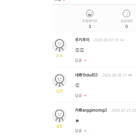
도움됐어요
응원해요
3
0
루키루이
2026.08.07 13:14
👏👏
초보
답글
네@thdud03
2026.08.05 21:46
👏
입문
답글
카@anggimoring3
2026.07.23 20
🔥
입문
답글