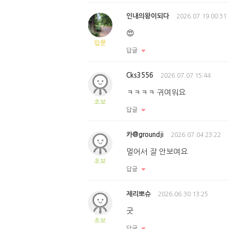
인내의왕이되다
2026.07.19 00:31
😍
입문
답글
Cks3556
2026.07.07 15:44
ㅋㅋㅋㅋ 귀여워요
초보
답글
카@groundji
2026.07.04 23:22
멀어서 잘 안보여요
초보
답글
제리뽀슈
2026.06.30 13:25
굿
초보
답글