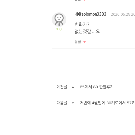
네@solomon3333
2026.06.28 20
변화가?
초보
없는것같네요
답글
이전글
85에서 80 한달후기
다음글
저번에 4월달에 80키로에서 57