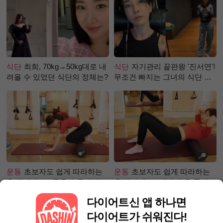
식단
최희, 70kg→50kg대로 내
식단
자기관리 끝판왕 '진서연'!
려올 수 있었던 식단의 정체는?
무조건 빠지는 그녀의 식단 정
체는?
운동
초보자도 쉽게 따라하는
운동
초보자도 쉽게 따라하는
홈 필라테스 - 폼롤러 종아리 알
홈 필라테스 –어깨 근육 풀어주
빼기 편
기 편
다이어트신 앱 하나면
다이어트가 쉬워진다!