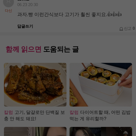
06.23 20:30
다신
과자.빵 이런간식보다 고기가 훨씬 좋지요.👍👍👍
답글쓰기
신고
0
함께 읽으면
도움되는 글
칼럼
고기, 달걀로만 단백질 보
칼럼
다이어트할 때, 어떤 김밥
충 안 해도 돼요!
먹는 게 유리할까?