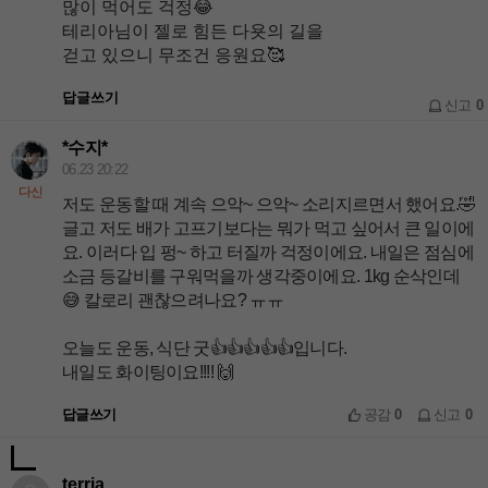
많이 먹어도 걱정😂
테리아님이 젤로 힘든 다욧의 길을
걷고 있으니 무조건 응원요🥰
답글쓰기
신고
0
*수지*
06.23 20:22
다신
저도 운동할 때 계속 으악~ 으악~ 소리지르면서 했어요.🤣
글고 저도 배가 고프기보다는 뭐가 먹고 싶어서 큰 일이에
요. 이러다 입 펑~ 하고 터질까 걱정이에요. 내일은 점심에
소금 등갈비를 구워먹을까 생각중이에요. 1kg 순삭인데
😅 칼로리 괜찮으려나요? ㅠㅠ
오늘도 운동, 식단 굿👍👍👍👍👍입니다.
내일도 화이팅이요!!!! 🙌
답글쓰기
공감
0
신고
0
terria