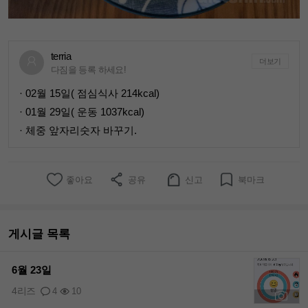
terria
더보기
다짐을 등록 하세요!
· 02월 15일( 점심식사 214kcal)
· 01월 29일( 운동 1037kcal)
· 체중 앞자리숫자 바꾸기.
좋아요
공유
신고
북마크
게시글 목록
6월 23일
4리즈
4
10