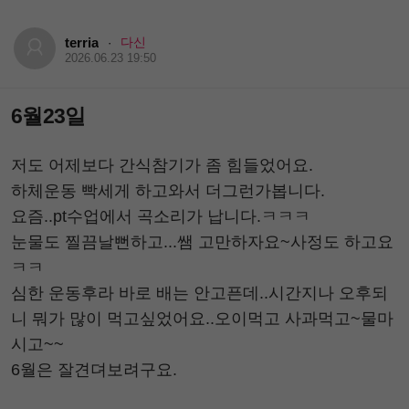
terria
다신
·
2026.06.23 19:50
6월23일
저도 어제보다 간식참기가 좀 힘들었어요.
하체운동 빡세게 하고와서 더그런가봅니다.
요즘..pt수업에서 곡소리가 납니다.ㅋㅋㅋ
눈물도 찔끔날뻔하고...쌤 고만하자요~사정도 하고요
ㅋㅋ
심한 운동후라 바로 배는 안고픈데..시간지나 오후되
니 뭐가 많이 먹고싶었어요..오이먹고 사과먹고~물마
시고~~
6월은 잘견뎌보려구요.