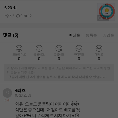
+4
6.23.화
*수지*
9
12
+6
댓글 (5)
최신순
등록순
공감순
｜
｜
도움됐어요
응원해요
궁금해요
부러워요
예뻐요
0
0
0
0
0
※ 상대에 대한 비방이나 욕설 등의 댓글은 피해주세요! 따뜻한 격려와 응원
의 글을 남겨주세요~
-
댓글에 대한 신고가 접수될 경우, 내용에 따라 즉시 삭제될 수 있습니다.
4리즈
06.23 21:53
다신
와유..오늘도 운동량이 어마어마👍👍
식단은 좋으신데...저같아도 배고플것
같아요🤣 너무 적게 드시지 마셔요😢