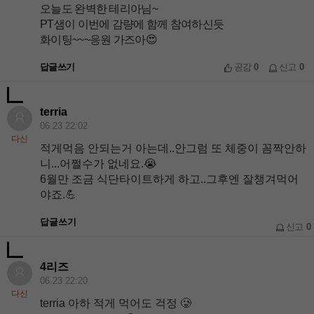
오늘도 완벽한 테리아님~
PT샘이 이번에 감량에 함께 참여하신듯
화이팅~~~응원 가즈아😍
답글쓰기
공감
0
신고
0
terria
06.23 22:02
다신
적게먹음 안되는거 아는데..안그럼 또 체중이 꼼짝안하
니...어쩔수가 없네요.😭
6월만 조금 식단타이트하게 하고..그후엔 잘챙겨먹어
야죠.💪
답글쓰기
신고
0
4리즈
06.23 22:20
다신
terria
아하 적게 먹어도 걱정 🥲