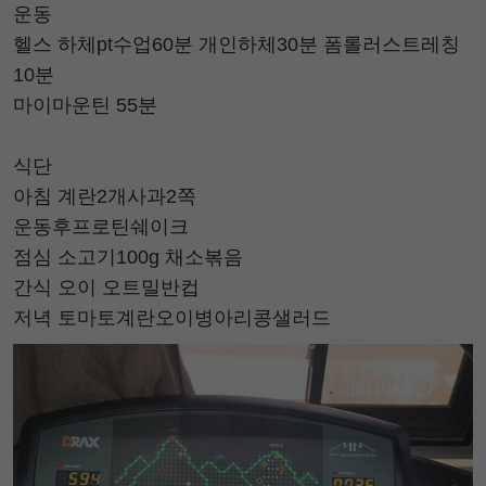
운동
헬스 하체pt수업60분 개인하체30분 폼롤러스트레칭
10분
마이마운틴 55분
식단
아침 계란2개사과2쪽
운동후프로틴쉐이크
점심 소고기100g 채소볶음
간식 오이 오트밀반컵
저녁 토마토계란오이병아리콩샐러드