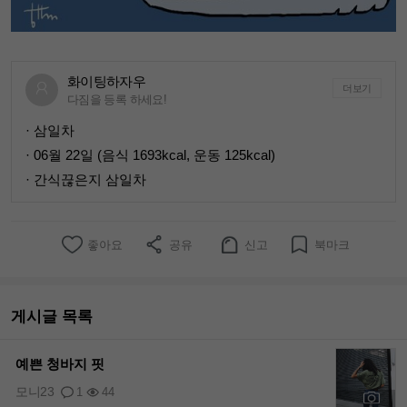
화이팅하자우
더보기
다짐을 등록 하세요!
· 삼일차
· 06월 22일 (음식 1693kcal, 운동 125kcal)
· 간식끊은지 삼일차
좋아요
공유
신고
북마크
게시글 목록
예쁜 청바지 핏
모니23
1
44