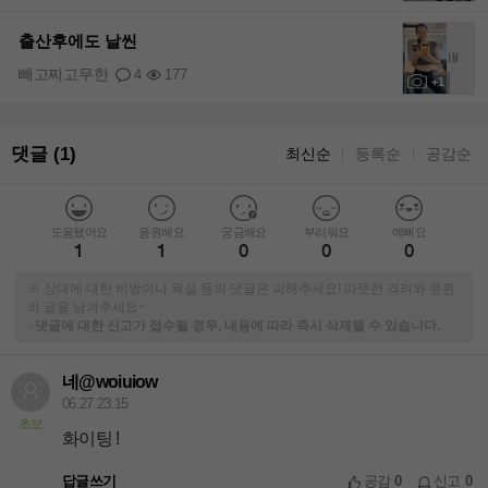
+1
출산후에도 날씬
빼고찌고무한
4
177
+1
댓글 (1)
최신순
등록순
공감순
｜
｜
도움됐어요
응원해요
궁금해요
부러워요
예뻐요
1
1
0
0
0
※ 상대에 대한 비방이나 욕설 등의 댓글은 피해주세요! 따뜻한 격려와 응원
의 글을 남겨주세요~
-
댓글에 대한 신고가 접수될 경우, 내용에 따라 즉시 삭제될 수 있습니다.
네@woiuiow
06.27 23:15
초보
화이팅 !
답글쓰기
공감
0
신고
0