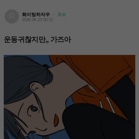
화이팅하자우
초보
·
2026.06.23 00:12
운동귀찮지만,, 가즈아