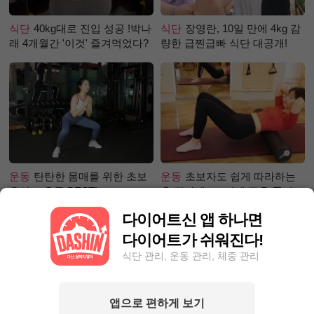
식단
40kg대로 진입 성공 !박나
식단
장영란, 10일 만에 4kg 감
래 4개월간 '이것' 즐겨먹었다?
량한 급찐급빠 식단 대공개!
운동
탄탄한 몸매를 위한 초보
운동
초보자도 쉽게 따라하는
유산소 운동 BEST!
홈 필라테스 –어깨 근육 풀어주
기 편
다이어트신 앱 하나면
다이어트가 쉬워진다!
식단 관리, 운동 관리, 체중 관리
앱으로 편하게 보기