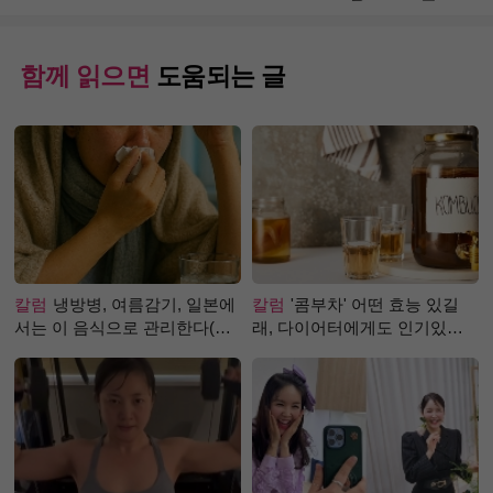
함께 읽으면
도움되는 글
칼럼
냉방병, 여름감기, 일본에
칼럼
'콤부차' 어떤 효능 있길
서는 이 음식으로 관리한다(생
래, 다이어터에게도 인기있는
강즙 진저샷)
걸까?