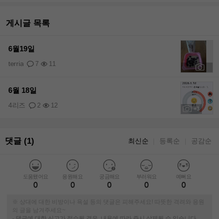
게시글 목록
6월19일
terria
7
11
+5
6월 18일
4리즈
2
12
+3
댓글 (1)
최신순
등록순
공감순
｜
｜
도움됐어요
응원해요
궁금해요
부러워요
예뻐요
0
0
0
0
0
※ 상대에 대한 비방이나 욕설 등의 댓글은 피해주세요! 따뜻한 격려와 응원
의 글을 남겨주세요~
-
댓글에 대한 신고가 접수될 경우, 내용에 따라 즉시 삭제될 수 있습니다.