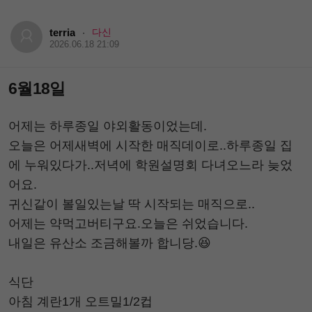
terria
다신
·
2026.06.18 21:09
6월18일
어제는 하루종일 야외활동이었는데.
오늘은 어제새벽에 시작한 매직데이로..하루종일 집
에 누워있다가..저녁에 학원설명회 다녀오느라 늦었
어요.
귀신같이 볼일있는날 딱 시작되는 매직으로..
어제는 약먹고버티구요.오늘은 쉬었습니다.
내일은 유산소 조금해볼까 합니당.😆
식단
아침 계란1개 오트밀1/2컵