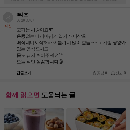
4리즈
06.19 08:07
다신
고기는 사랑이죠🧡
운듕없는 테리아님의 일기가 어삭😁
매직데이시직해사 이틀까지 많이 힘들조~ 고기랑 영양가
있는 음식드시고
몸도 잠시 쉬어주셔요^^
오늘 식단 깔끔합니다😍
답글쓰기
공감
0
신고
0
함께 읽으면
도움되는 글