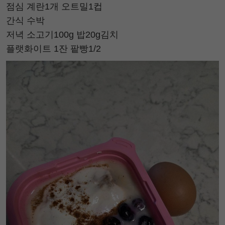
점심 계란1개 오트밀1컵
간식 수박
저녁 소고기100g 밥20g김치
플랫화이트 1잔 팥빵1/2