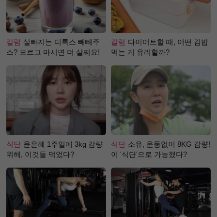
칼럼
살빠지는 디톡스 빼빼주
칼럼
다이어트할 때, 어떤 김밥
스? 모르고 마시면 더 살쩌요!
먹는 게 유리할까?
식단
윤은혜 1주일에 3kg 감량
식단
소유, 운동없이 8KG 감량!
위해, 이것들 먹었다?
이 '식단'으로 가능했다?