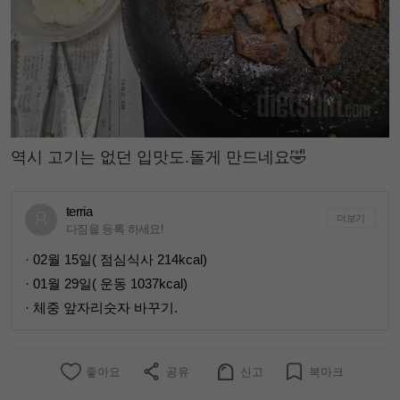
역시 고기는 없던 입맛도.돌게 만드네요🤣
terria
더보기
다짐을 등록 하세요!
· 02월 15일( 점심식사 214kcal)
· 01월 29일( 운동 1037kcal)
· 체중 앞자리숫자 바꾸기.
좋아요
공유
신고
북마크