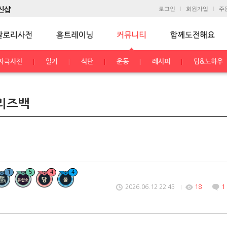
로그인
회원가입
주
자극사진
일기
식단
운동
레시피
팁&노하우
:리즈백
1
5
4
4
2026.06.12 22:45
18
1