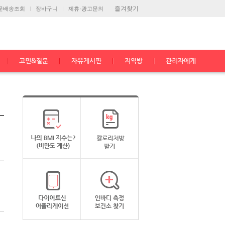
즐겨찾기
문배송조회
장바구니
제휴·광고문의
고민&질문
자유게시판
지역방
관리자에게