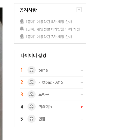
공지사항
[공지] 이용약관 8차 개정 안내
[공지] 개인정보처리방침 13차 개정 안내
[공지] 이용약관 7차 개정 안내
다이어터 랭킹
1
terria
2
카@basik0815
3
노맹구
4
귀요미jn
5
권맘