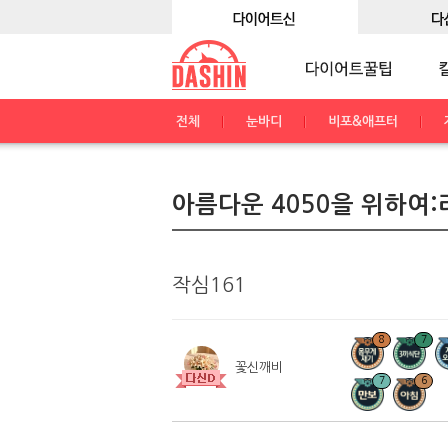
전체
눈바디
비포&애프터
아름다운 4050을 위하여
작심161
8
7
꽃신깨비
7
6