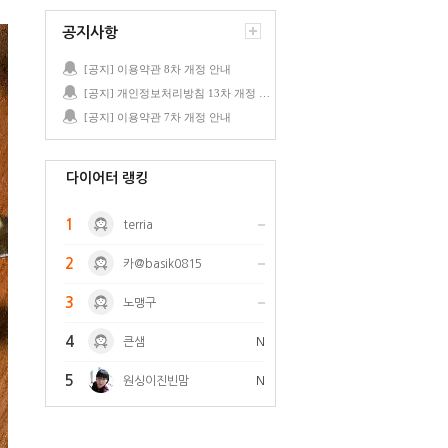
공지사항
[공지] 이용약관 8차 개정 안내
[공지] 개인정보처리방침 13차 개정 안내
[공지] 이용약관 7차 개정 안내
다이어터 랭킹
1
terria
2
카@basik0815
3
노맹구
4
큰샘
N
5
원싱이진빈맘
N