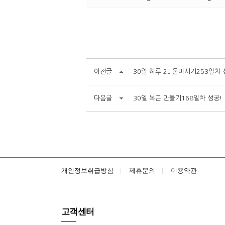
이전글
30일 하루 2L 물마시기253일차 
다음글
30일 복근 만들기168일차 성공!
개인정보취급방침
제휴문의
이용약관
고객센터