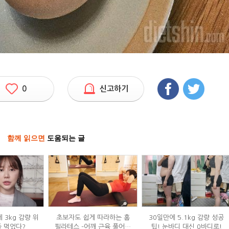
0
신고하기
함께 읽으면
도움되는 글
 3kg 감량 위
초보자도 쉽게 따라하는 홈
30일만에 5.1kg 감량 성공
들 먹었다?
필라테스 –어깨 근육 풀어주
팁! 눈바디 대신 0바디로!