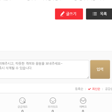
기 편
등록순
최신순
공감
궁금해요
부러워요
예뻐요
0
0
0