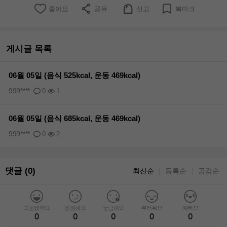
좋아요
공유
신고
북마크
게시글 목록
06월 05일 (음식 525kcal, 운동 469kcal)
999****
0
1
06월 05일 (음식 685kcal, 운동 469kcal)
999****
0
2
댓글 (0)
최신순
등록순
공감순
｜
｜
도움됐어요
응원해요
궁금해요
부러워요
예뻐요
0
0
0
0
0