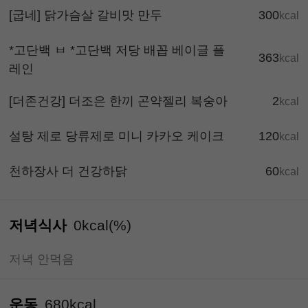
[굽네] 닭가슴살 갈비맛 만두
300
kcal
*고단백 ㅂ *고단백 저당 배꼽 베이글 플
363
kcal
레인
[더존건강] 더조은 한끼 곤약젤리 복숭아
2
kcal
설탕 제로 당류제로 미니 카카오 케이크
120
kcal
천하장사 더 건강하닭
60
kcal
저녁식사
0kcal(%)
저녁 안먹음
운동
680kcal