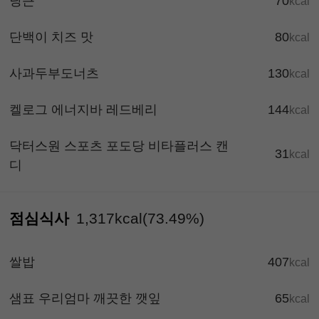
당근
70
kcal
단백이 치즈 맛
80
kcal
사과두부도너츠
130
kcal
켈로그 에너지바 레드베리
144
kcal
닥터스원 스포츠 포도당 비타플러스 캔
31
kcal
디
점심식사
1,317kcal(73.49%)
쌀밥
407
kcal
샘표 우리엄마 깨끗한 깻잎
65
kcal