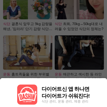
식단
결혼식 앞두고 9kg 감량을
식단
최희, 70kg→50kg대로 내
해낸, '임라라' 단기 감량 식단
려올 수 있었던 식단의 정체는?
은?
운동
홈트족들을 위한 부위별
운동
매끈하고 섹시한 등 라인
필라테스 – 허벅지 안쪽 라인
을 위한 초보 헬스 운동 BEST!
만들기편
다이어트신 앱 하나면
다이어트가 쉬워진다!
식단 관리, 운동 관리, 체중 관리