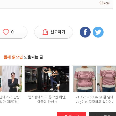
93kcal
0
신고하기
함께 읽으면
도움되는 글
만에 4kg 감량
헬스장에서 이 동작만 하면,
71.1kg☞63.9kg! 한 달에
식단 대공개!
애플힙 완성?!
7kg이상 감량하고 싶다면?