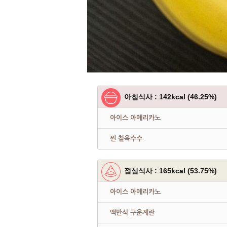
아침식사 : 142kcal (46.25%)
아이스 아메리카노
찐 찰옥수수
점심식사 : 165kcal (53.75%)
아이스 아메리카노
맥반석 구운계란