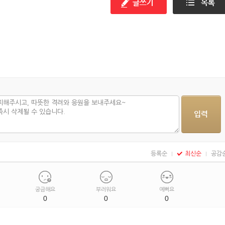
등록순
최신순
공감
궁금해요
부러워요
예뻐요
0
0
0