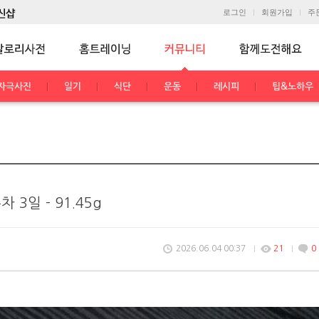
로그인
회원가입
주
자극사진
일기
식단
운동
레시피
팁&노하우
 3일 - 91.45g
2026.06.04 00:37
21
0