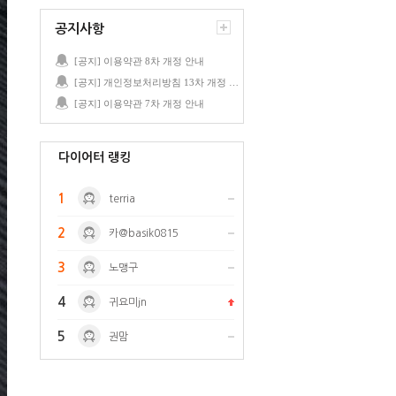
공지사항
[공지] 이용약관 8차 개정 안내
[공지] 개인정보처리방침 13차 개정 안내
[공지] 이용약관 7차 개정 안내
다이어터 랭킹
1
terria
2
카@basik0815
3
노맹구
4
귀요미jn
5
권맘