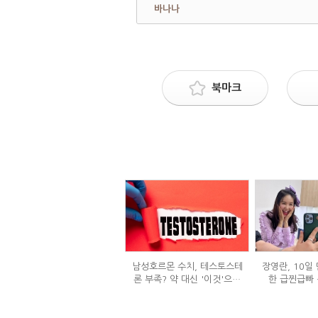
바나나
북마크
남성호르몬 수치, 테스토스테
장영란, 10일 
론 부족? 약 대신 '이것'으로
한 급찐급빠 
극복 (진저샷 루틴)