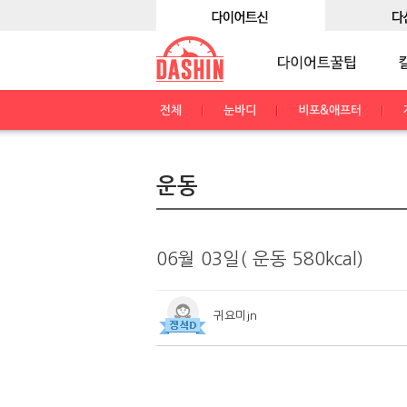
전체
눈바디
비포&애프터
운동
06월 03일( 운동 580kcal)
귀요미jn