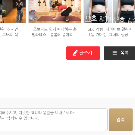
왕 '진서연'!
초보자도 쉽게 따라하는 홈
5kg 감량! 다이어트 챌린지
 그녀의 식단
필라테스 - 폼롤러 종아리 알
1등 거머쥔, 그녀의 성공팁
는?
빼기 편
대방출!