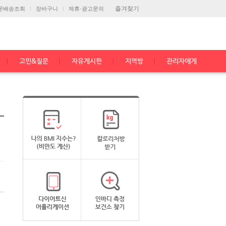
즐겨찾기
문배송조회
장바구니
제휴·광고문의
고민&질문
자유게시판
지역방
관리자에게