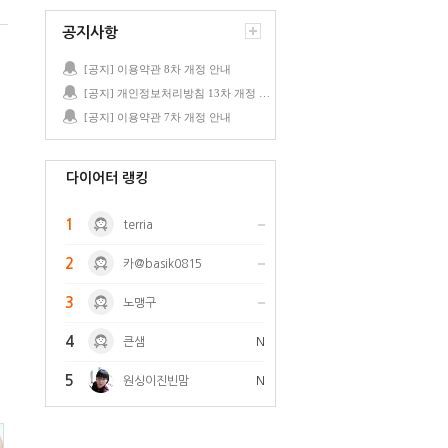
공지사항
[공지] 이용약관 8차 개정 안내
[공지] 개인정보처리방침 13차 개정 안내
[공지] 이용약관 7차 개정 안내
다이어터 랭킹
1
terria
2
카@basik0815
3
노맹구
4
큰샘
N
5
원싱이진빈맘
N