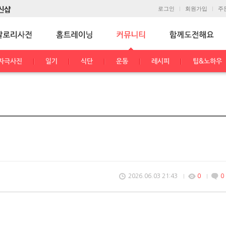
로그인
회원가입
주
자극사진
일기
식단
운동
레시피
팁&노하우
2026.06.03 21:43
0
0