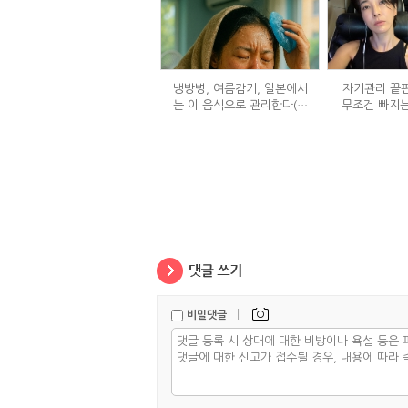
냉방병, 여름감기, 일본에서
자기관리 끝판
는 이 음식으로 관리한다(생
무조건 빠지는
강즙 진저샷)
정체
|
비밀댓글