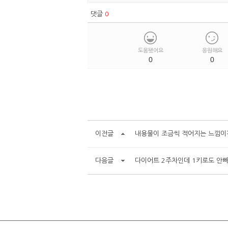
댓글
0
도움됐어요
응원해요
0
0
이전글
내용물이 조금씩 적어지는 느낌이
다음글
다이어트 2주차인데 1키로도 안