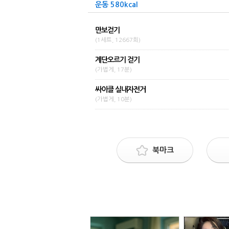
운동 580kcal
만보걷기
(1세트, 12667회)
계단오르기 걷기
(가볍게, 17분)
싸이클 실내자전거
(가볍게, 10분)
북마크