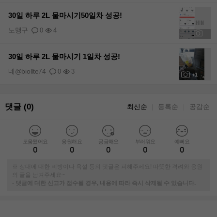
30일 하루 2L 물마시기50일차 성공!
노맹구
0
4
+1
30일 하루 2L 물마시기 1일차 성공!
네@biollte74
0
3
+1
댓글 (0)
최신순
등록순
공감순
｜
｜
도움됐어요
응원해요
궁금해요
부러워요
예뻐요
0
0
0
0
0
※ 상대에 대한 비방이나 욕설 등의 댓글은 피해주세요! 따뜻한 격려와 응원
의 글을 남겨주세요~
-
댓글에 대한 신고가 접수될 경우, 내용에 따라 즉시 삭제될 수 있습니다.