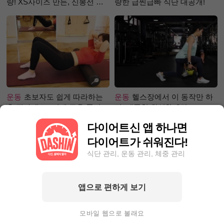
량! XS사이즈 만든, 신봉선 식
량한 급찐급빠 식단 대공개!
단은?
운동
초보자도 쉽게 따라하는
운동
헬스장에서 이 동작만 하
홈 필라테스 –어깨 근육 풀어주
면, 애플힙 완성?! -2탄-
기 편
다이어트신 앱 하나면
다이어트가 쉬워진다!
식단 관리, 운동 관리, 체중 관리
앱으로 편하게 보기
성공후기
80kg 넘어 뺄 엄두가
성공후기
71.1kg☞63.9kg! 한
안 난다면? 9Kg 감량한 그녀처
달에 7kg이상 감량하고 싶다
모바일 웹으로 볼래요
럼 해봐라!
면?