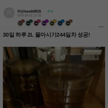
카@basik0815
초보
·
2026.06.01 21:02
35
10
1
3
7
10
11
30일 하루 2L 물마시기244일차 성공!