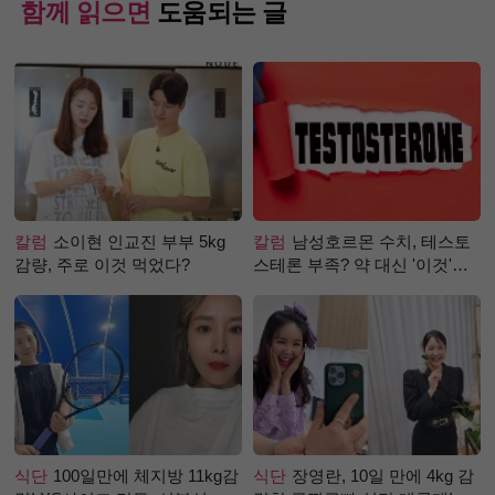
함께 읽으면
도움되는 글
칼럼
소이현 인교진 부부 5kg
칼럼
남성호르몬 수치, 테스토
감량, 주로 이것 먹었다?
스테론 부족? 약 대신 '이것'으
로 극복 (진저샷 루틴)
식단
100일만에 체지방 11kg감
식단
장영란, 10일 만에 4kg 감