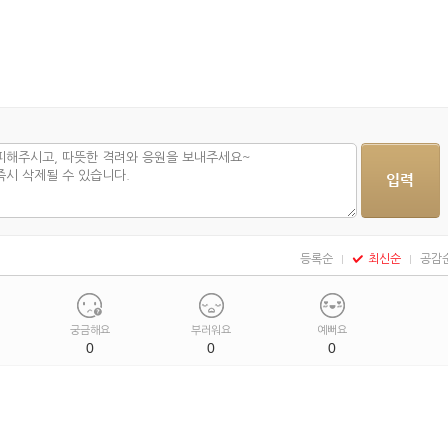
등록순
최신순
공감
궁금해요
부러워요
예뻐요
0
0
0