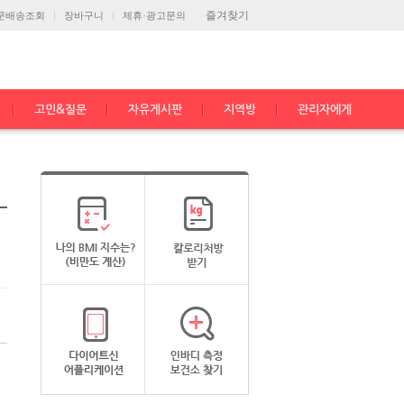
즐겨찾기
문배송조회
장바구니
제휴·광고문의
고민&질문
자유게시판
지역방
관리자에게