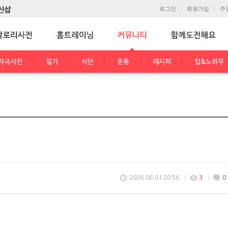
로그인
회원가입
주
자극사진
일기
식단
운동
레시피
팁&노하우
2026.06.01 20:56
3
0