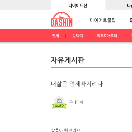
전체
눈바디
비포&애프터
자유게시판
내살은 언제빠지려나
우타아아
살들아 빠져라!!