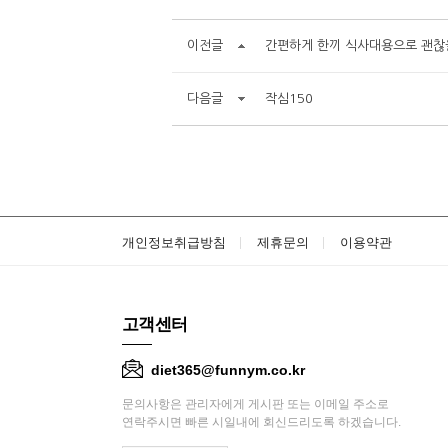
이전글
간편하게 한끼 식사대용으로 괜찮
다음글
작심150
개인정보취급방침
제휴문의
이용약관
고객센터
diet365@funnym.co.kr
문의사항은 관리자에게 게시판 또는 이메일 주소로
연락주시면 빠른 시일내에 회신드리도록 하겠습니다.