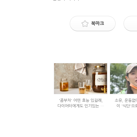
북마크
'콤부차' 어떤 효능 있길래,
소유, 운동없이
다이어터에게도 인기있는 걸
이 '식단'으
까?