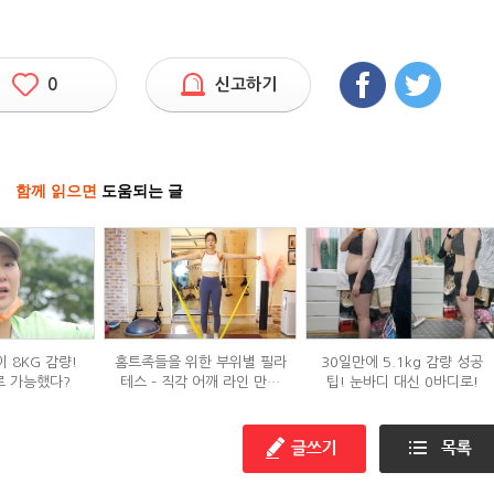
0
신고하기
함께 읽으면
도움되는 글
 8KG 감량!
홈트족들을 위한 부위별 필라
30일만에 5.1kg 감량 성공
로 가능했다?
테스 – 직각 어깨 라인 만들
팁! 눈바디 대신 0바디로!
기 편