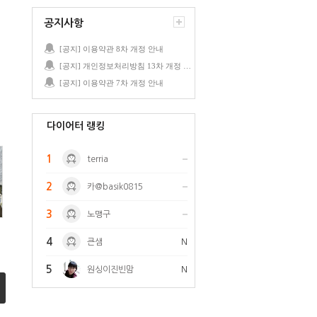
공지사항
[공지] 이용약관 8차 개정 안내
[공지] 개인정보처리방침 13차 개정 안내
[공지] 이용약관 7차 개정 안내
다이어터 랭킹
1
terria
2
카@basik0815
3
노맹구
4
큰샘
N
5
원싱이진빈맘
N