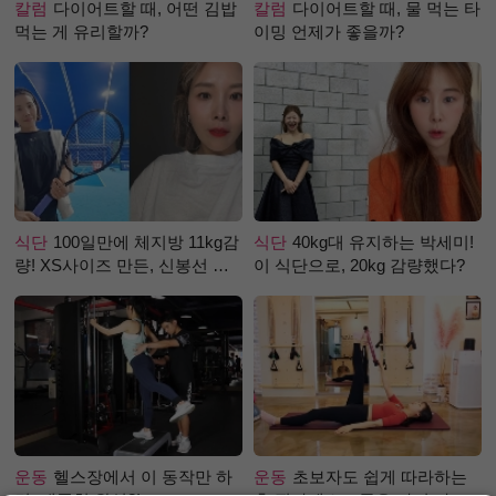
칼럼
다이어트할 때, 어떤 김밥
칼럼
다이어트할 때, 물 먹는 타
먹는 게 유리할까?
이밍 언제가 좋을까?
식단
100일만에 체지방 11kg감
식단
40kg대 유지하는 박세미!
량! XS사이즈 만든, 신봉선 식
이 식단으로, 20kg 감량했다?
단은?
운동
헬스장에서 이 동작만 하
운동
초보자도 쉽게 따라하는