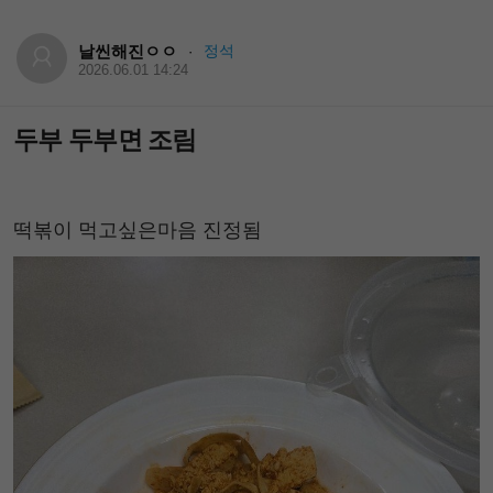
날씬해진ㅇㅇ
정석
·
2026.06.01 14:24
두부 두부면 조림
떡볶이 먹고싶은마음 진정됨