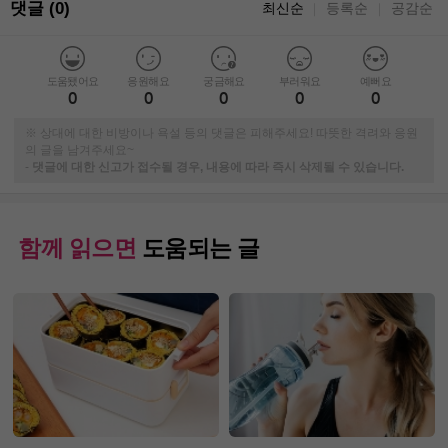
댓글 (0)
최신순
등록순
공감순
｜
｜
도움됐어요
응원해요
궁금해요
부러워요
예뻐요
0
0
0
0
0
※ 상대에 대한 비방이나 욕설 등의 댓글은 피해주세요! 따뜻한 격려와 응원
의 글을 남겨주세요~
-
댓글에 대한 신고가 접수될 경우, 내용에 따라 즉시 삭제될 수 있습니다.
함께 읽으면
도움되는 글