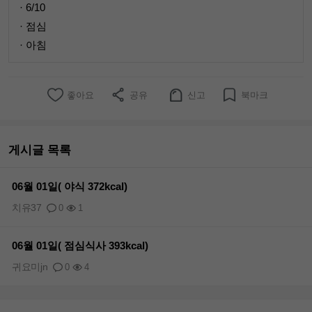
· 6/10
· 점심
· 아침
좋아요
공유
신고
북마크
게시글 목록
06월 01일( 야식 372kcal)
치유37
0
1
06월 01일( 점심식사 393kcal)
귀요미jn
0
4