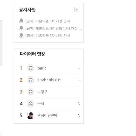
공지사항
[공지] 이용약관 8차 개정 안내
[공지] 개인정보처리방침 13차 개정 안내
[공지] 이용약관 7차 개정 안내
다이어터 랭킹
1
terria
2
카@basik0815
3
노맹구
4
큰샘
N
5
원싱이진빈맘
N