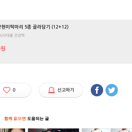
약현미떡마리 5종 골라담기 (12+12)
 식사대용 건강떡
0원
0
신고하기
함께 읽으면
도움되는 글