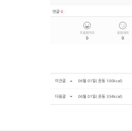
댓글
0
도움됐어요
응원해요
0
0
이전글
06월 01일( 운동 100kcal)
다음글
06월 01일( 운동 334kcal)