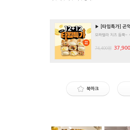
▶ [타임특가] 곤
모짜렐라 치즈 듬뿍~
37,90
74,400원
북마크