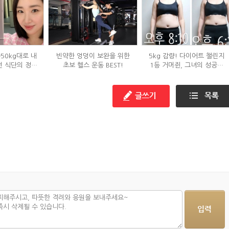
→50kg대로 내
빈약한 엉덩이 보완을 위한
5kg 감량! 다이어트 챌린지
던 식단의 정체
초보 헬스 운동 BEST!
1등 거머쥔, 그녀의 성공팁
?
대방출!