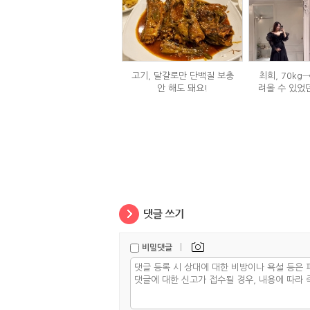
고기, 달걀로만 단백질 보충
최희, 70kg
안 해도 돼요!
려올 수 있었
는
|
비밀댓글