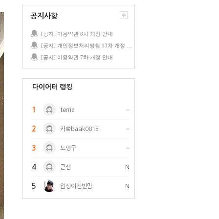
공지사항
[공지] 이용약관 8차 개정 안내
[공지] 개인정보처리방침 13차 개정 안내
[공지] 이용약관 7차 개정 안내
다이어터 랭킹
1
terria
2
카@basik0815
3
노맹구
4
큰샘
N
5
원싱이진빈맘
N