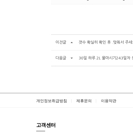
이전글
갯수 확실히 확인 후 .맞춰서 주세
다음글
30일 하루 2L 물마시기243일차 
개인정보취급방침
제휴문의
이용약관
고객센터