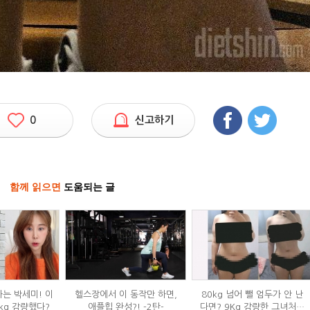
0
신고하기
함께 읽으면
도움되는 글
하는 박세미! 이
헬스장에서 이 동작만 하면,
80kg 넘어 뺄 엄두가 안 난
kg 감량했다?
애플힙 완성?! -2탄-
다면? 9Kg 감량한 그녀처럼