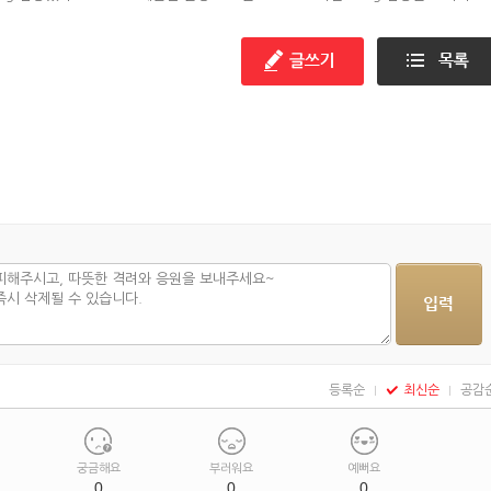
해봐라!
등록순
최신순
공감
궁금해요
부러워요
예뻐요
0
0
0