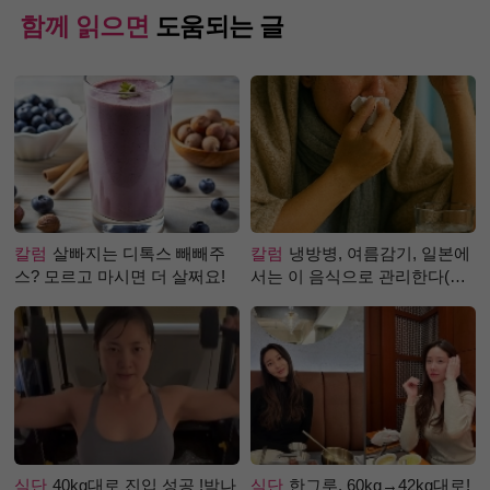
함께 읽으면
도움되는 글
칼럼
살빠지는 디톡스 빼빼주
칼럼
냉방병, 여름감기, 일본에
스? 모르고 마시면 더 살쩌요!
서는 이 음식으로 관리한다(생
강즙 진저샷)
식단
40kg대로 진입 성공 !박나
식단
한그루, 60kg→42kg대로!