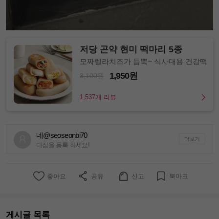
저당 곤약 현미 떡마리 5종
모짜렐라치즈가 듬뿍~ 식사대용 건강떡
1,950원
3,100원
1,537개 리뷰
네@seoseonbi70
더보기
다짐을 등록 하세요!
좋아요
공유
신고
북마크
게시글 목록