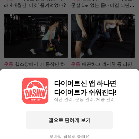
래 4개월간 '이것' 즐겨먹었다?
군살 1도 없는 몸매비결 식단
은?
운동
헬스장에서 이 동작만 하
운동
매끈하고 섹시한 등 라인
면, 애플힙 완성?! -2탄-
을 위한 초보 헬스 운동 BEST!
다이어트신 앱 하나면
다이어트가 쉬워진다!
식단 관리, 운동 관리, 체중 관리
앱으로 편하게 보기
성공후기
80kg 넘어 뺄 엄두가
성공후기
30일만에 5.1kg 감량
안 난다면? 9Kg 감량한 그녀처
성공팁! 눈바디 대신 0바디로!
모바일 웹으로 볼래요