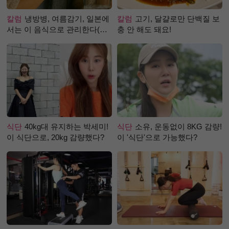
칼럼
냉방병, 여름감기, 일본에
칼럼
고기, 달걀로만 단백질 보
서는 이 음식으로 관리한다(생
충 안 해도 돼요!
강즙 진저샷)
식단
40kg대 유지하는 박세미!
식단
소유, 운동없이 8KG 감량!
이 식단으로, 20kg 감량했다?
이 '식단'으로 가능했다?