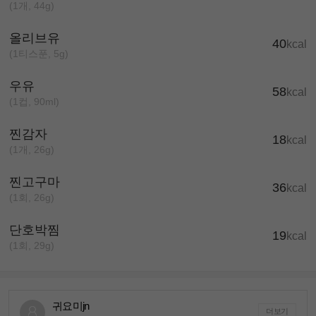
(1개, 44g)
올리브유
40
kcal
(1티스푼, 5g)
우유
58
kcal
(1컵, 90ml)
찐감자
18
kcal
(1개, 26g)
찐고구마
36
kcal
(1회, 26g)
단호박찜
19
kcal
(1회, 29g)
귀요미jn
더보기