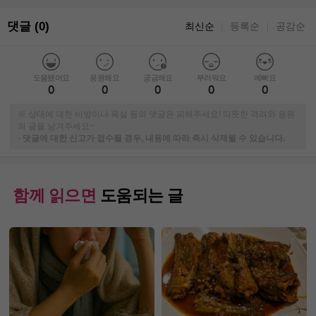
댓글 (0)
최신순
등록순
공감순
｜
｜
도움됐어요
응원해요
궁금해요
부러워요
예뻐요
0
0
0
0
0
※ 상대에 대한 비방이나 욕설 등의 댓글은 피해주세요! 따뜻한 격려와 응원
의 글을 남겨주세요~
-
댓글에 대한 신고가 접수될 경우, 내용에 따라 즉시 삭제될 수 있습니다.
함께 읽으면
도움되는 글