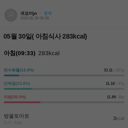
귀요미jn
정석
·
2026.05.30 09:36
05월 30일( 아침식사 283kcal)
아침(09:33)
283kcal
탄수화물(12.9%)
33.11
/ 257g
단백질(23.8%)
11.18
/ 47g
지방(30.5%)
11.89
/ 39g
방울토마토
3
kcal
(1개, 23g)