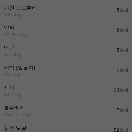
데친 브로콜리
5
kcal
(1회, 17g)
양파
8
kcal
(1인분, 25g)
당근
5
kcal
(1개, 16g)
새싹 (알팔파)
1
kcal
(1컵, 5g)
사과
24
kcal
(1회, 43g)
블루베리
7
kcal
(1작은컵, 13g)
삶은 달걀
59
kcal