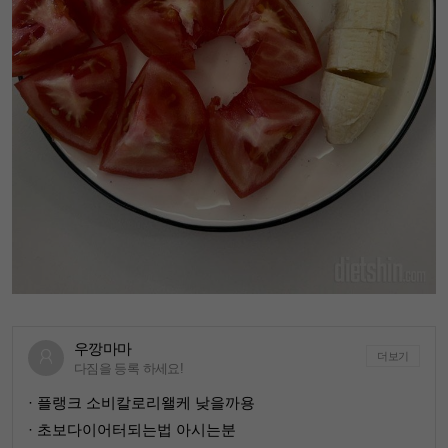
우깡마마
더보기
다짐을 등록 하세요!
· 플랭크 소비칼로리왤케 낮을까용
· 초보다이어터되는법 아시는분