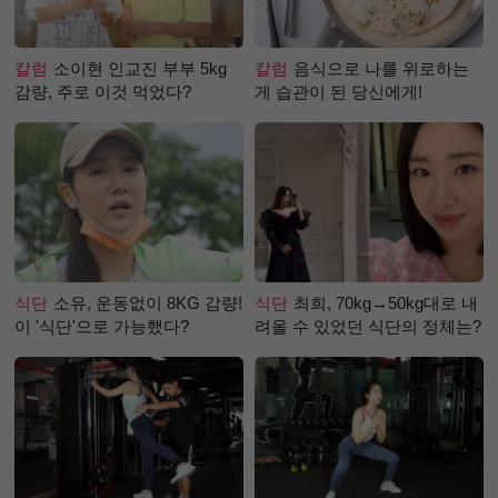
칼럼
소이현 인교진 부부 5kg
칼럼
음식으로 나를 위로하는
감량, 주로 이것 먹었다?
게 습관이 된 당신에게!
식단
소유, 운동없이 8KG 감량!
식단
최희, 70kg→50kg대로 내
이 '식단'으로 가능했다?
려올 수 있었던 식단의 정체는?