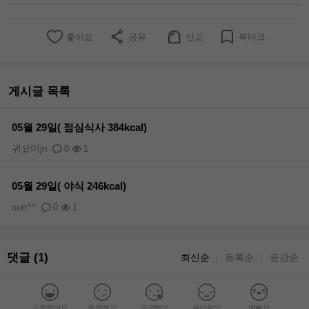
좋아요
공유
신고
북마크
게시글 목록
05월 29일( 점심식사 384kcal)
귀요미jn
0
1
05월 29일( 야식 246kcal)
sun^^
0
1
댓글 (1)
최신순
등록순
공감순
｜
｜
도움됐어요
응원해요
궁금해요
부러워요
예뻐요