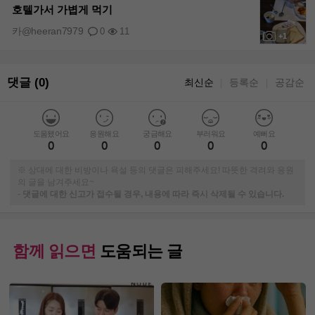
호텔가서 가볍게 먹기
카@heeran7979
0
11
+1
댓글 (0)
최신순
등록순
공감순
｜
｜
도움됐어요
응원해요
궁금해요
부러워요
예뻐요
0
0
0
0
0
※ 상대에 대한 비방이나 욕설 등의 댓글은 피해주세요! 따뜻한 격려와 응원
의 글을 남겨주세요~
-
댓글에 대한 신고가 접수될 경우, 내용에 따라 즉시 삭제될 수 있습니다.
함께 읽으면
도움되는 글