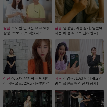
칼럼
소이현 인교진 부부 5kg
칼럼
냉방병, 여름감기, 일본에
감량, 주로 이것 먹었다?
서는 이 음식으로 관리한다(생
강즙 진저샷)
식단
40kg대 유지하는 박세미!
식단
장영란, 10일 만에 4kg 감
이 식단으로, 20kg 감량했다?
량한 급찐급빠 식단 대공개!