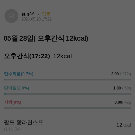
sun^^
입문
·
2026.05.28 17:22
05월 28일( 오후간식 12kcal)
오후간식(17:22)
12kcal
탄수화물(0.7%)
2.00
/ 272g
단백질(2.0%)
1.00
/ 50g
지방(0%)
0.00
/ 42g
팔도 왕라면스프
12
kcal
(1회, 5g)