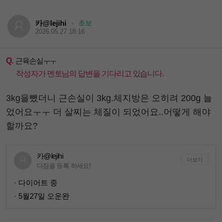
카@lejihi
초보
·
2026.05.27 18:16
Q.
근육손실ㅜㅜ
작성자가 멘토님의 답변을 기다리고 있습니다.
3kg을뺐더니 근손실이 3kg.체지방은 오히려 200g 늘
었어요ㅜㅜ 더 살찌는 체질이 되었어요..어떻게 해야
할까요?
카@lejihi
더보기
다짐을 등록 하세요!
· 다이어트 중
· 5월27일 오운완