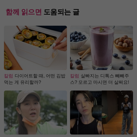
함께 읽으면
도움되는 글
칼럼
다이어트할 때, 어떤 김밥
칼럼
살빠지는 디톡스 빼빼주
먹는 게 유리할까?
스? 모르고 마시면 더 살쩌요!