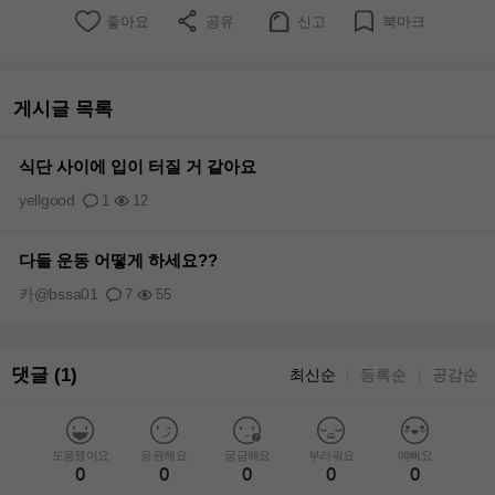
좋아요
공유
신고
북마크
게시글 목록
식단 사이에 입이 터질 거 같아요
yellgood
1
12
다들 운동 어떻게 하세요??
카@bssa01
7
55
댓글 (1)
최신순
등록순
공감순
｜
｜
도움됐어요
응원해요
궁금해요
부러워요
예뻐요
0
0
0
0
0