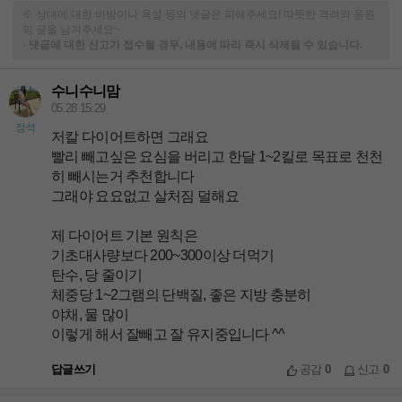
※ 상대에 대한 비방이나 욕설 등의 댓글은 피해주세요! 따뜻한 격려와 응원
의 글을 남겨주세요~
-
댓글에 대한 신고가 접수될 경우, 내용에 따라 즉시 삭제될 수 있습니다.
수니수니맘
05.28 15:29
정석
저칼 다이어트하면 그래요
빨리 빼고싶은 요심을 버리고 한달 1~2킬로 목표로 천천
히 빼시는거 추천합니다
그래야 요요없고 살처짐 덜해요
제 다이어트 기본 원칙은
기초대사량보다 200~300이상 더먹기
탄수, 당 줄이기
체중당 1~2그램의 단백질, 좋은 지방 충분히
야채, 물 많이
이렇게 해서 잘빼고 잘 유지중입니다 ^^
답글쓰기
공감
0
신고
0