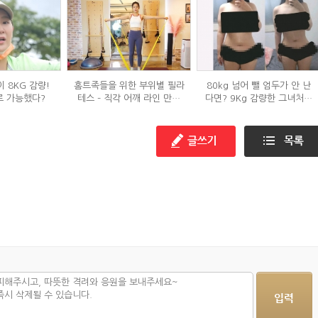
 8KG 감량!
홈트족들을 위한 부위별 필라
80kg 넘어 뺄 엄두가 안 난
로 가능했다?
테스 – 직각 어깨 라인 만들
다면? 9Kg 감량한 그녀처럼
기 편
해봐라!