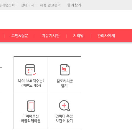
즐겨찾기
문배송조회
장바구니
제휴·광고문의
고민&질문
자유게시판
지역방
관리자에게