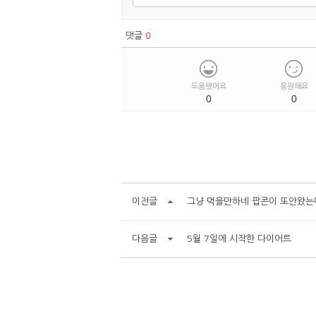
댓글
0
도움됐어요
응원해요
0
0
이전글
그냥 먹을만하네 팝콘이 또안왔는
다음글
5월 7일에 시작한 다이어트