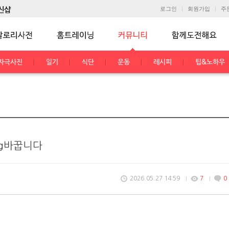
로그인
회원가입
주
자극사진
일기
식단
운동
레시피
팁&노하우
kg바꿉니다
2026.05.27 14:59
7
0