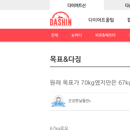
전체
눈바디
비포&애프터
목표&다짐
원래 목표가 70kg였지만은 67
건강한날들만s
67kg로요