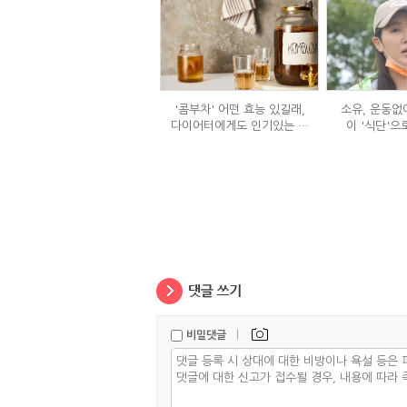
'콤부차' 어떤 효능 있길래,
소유, 운동없이
다이어터에게도 인기있는 걸
이 '식단'으
까?
|
비밀댓글