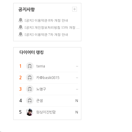
공지사항
[공지] 이용약관 8차 개정 안내
[공지] 개인정보처리방침 13차 개정 안내
[공지] 이용약관 7차 개정 안내
다이어터 랭킹
1
terria
2
카@basik0815
3
노맹구
4
큰샘
N
5
원싱이진빈맘
N