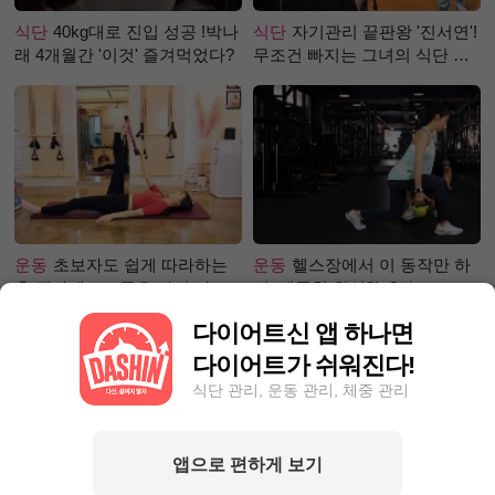
식단
40kg대로 진입 성공 !박나
식단
자기관리 끝판왕 '진서연'!
래 4개월간 '이것' 즐겨먹었다?
무조건 빠지는 그녀의 식단 정
체는?
운동
초보자도 쉽게 따라하는
운동
헬스장에서 이 동작만 하
홈 필라테스 – 곧은 다리 라인
면, 애플힙 완성?! -2탄-
만들기 편
다이어트신 앱 하나면
다이어트가 쉬워진다!
식단 관리, 운동 관리, 체중 관리
앱으로 편하게 보기