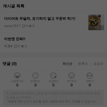
게시글 목록
다이어트 두달차, 포기하지 말고 꾸준히 하기!
sandy7817
0
8
+1
이번엔 진짜!!
찌롱♥
0
3
댓글 (0)
최신순
등록순
공감순
｜
｜
도움됐어요
응원해요
궁금해요
부러워요
예뻐요
0
0
0
0
0
※ 상대에 대한 비방이나 욕설 등의 댓글은 피해주세요! 따뜻한 격려와 응원
의 글을 남겨주세요~
-
댓글에 대한 신고가 접수될 경우, 내용에 따라 즉시 삭제될 수 있습니다.