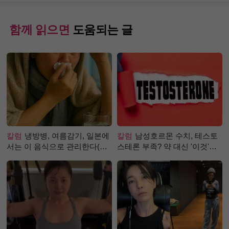
함께 읽으면
도움되는 글
칼럼
냉방병, 여름감기, 일본에
칼럼
남성호르몬 수치, 테스토
서는 이 음식으로 관리한다(생
스테론 부족? 약 대신 '이것'으
강즙 진저샷)
로 극복 (진저샷 루틴)