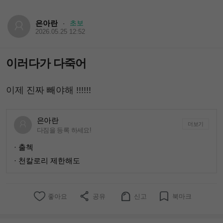
은아란
초보
·
2026.05.25 12:52
이러다가 다죽어
이제 진짜 빼야해 !!!!!!
은아란
더보기
다짐을 등록 하세요!
· 출첵
· 천칼로리 제한해도
좋아요
공유
신고
북마크