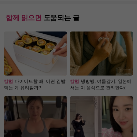
함께 읽으면
도움되는 글
칼럼
다이어트할 때, 어떤 김밥
칼럼
냉방병, 여름감기, 일본에
먹는 게 유리할까?
서는 이 음식으로 관리한다(생
강즙 진저샷)