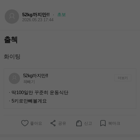
52kg까지만!!
초보
·
2026.05.23 17:44
출첵
화이팅
52kg까지만!!
더보기
꼭빼기
· 딱100일만 꾸준히 운동식단
· 5키로만빼볼게요
좋아요
공유
신고
북마크