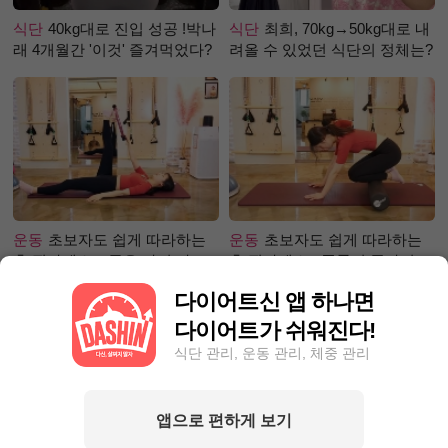
식단
40kg대로 진입 성공 !박나
식단
최희, 70kg→50kg대로 내
래 4개월간 '이것' 즐겨먹었다?
려올 수 있었던 식단의 정체는?
운동
초보자도 쉽게 따라하는
운동
초보자도 쉽게 따라하는
홈 필라테스 – 곧은 다리 라인
홈 필라테스 - 폼롤러 종아리 알
만들기 편
빼기 편
다이어트신 앱 하나면
다이어트가 쉬워진다!
식단 관리, 운동 관리, 체중 관리
앱으로 편하게 보기