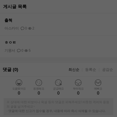
게시글 목록
출첵
아스카이
0
2
ㅎㅇㅌ
기뭉서
0
5
댓글 (0)
최신순
등록순
공감순
｜
｜
도움됐어요
응원해요
궁금해요
부러워요
예뻐요
0
0
0
0
0
※ 상대에 대한 비방이나 욕설 등의 댓글은 피해주세요! 따뜻한 격려와 응원
의 글을 남겨주세요~
-
댓글에 대한 신고가 접수될 경우, 내용에 따라 즉시 삭제될 수 있습니다.