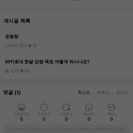
게시글 목록
운동량
난녀이
3
25
50키로대 한달 감량 목표 어떻게 되시나요?
툠
2
19
댓글 (1)
최신순
등록순
공감순
｜
｜
도움됐어요
응원해요
궁금해요
부러워요
예뻐요
0
0
0
0
0
※ 상대에 대한 비방이나 욕설 등의 댓글은 피해주세요! 따뜻한 격려와 응원