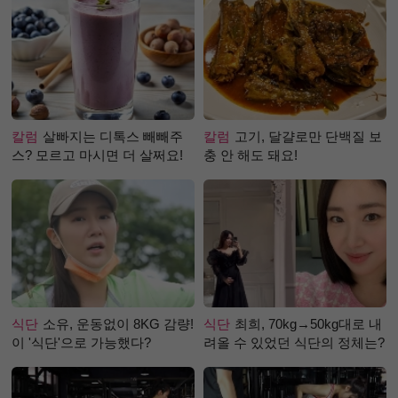
칼럼
살빠지는 디톡스 빼빼주
칼럼
고기, 달걀로만 단백질 보
스? 모르고 마시면 더 살쩌요!
충 안 해도 돼요!
식단
소유, 운동없이 8KG 감량!
식단
최희, 70kg→50kg대로 내
이 '식단'으로 가능했다?
려올 수 있었던 식단의 정체는?