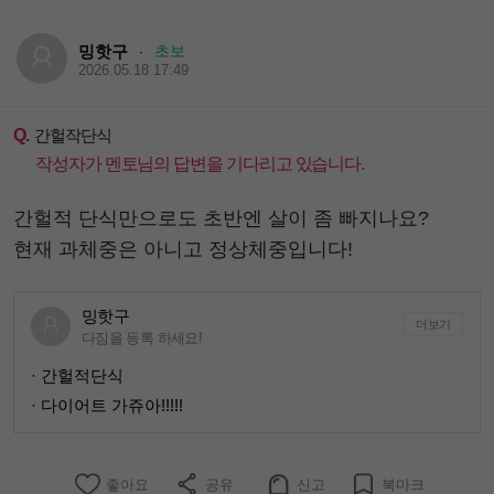
밍핫구
초보
·
2026.05.18 17:49
Q.
간헐작단식
작성자가 멘토님의 답변을 기다리고 있습니다.
간헐적 단식만으로도 초반엔 살이 좀 빠지나요?
현재 과체중은 아니고 정상체중입니다!
밍핫구
더보기
다짐을 등록 하세요!
· 간헐적단식
· 다이어트 가쥬아!!!!!
좋아요
공유
신고
북마크