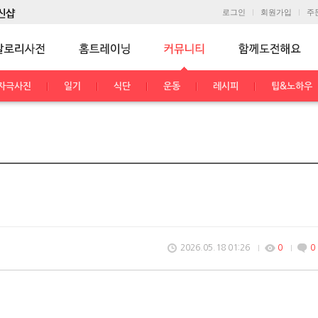
로그인
회원가입
주
자극사진
일기
식단
운동
레시피
팁&노하우
2026.05.18 01:26
0
0