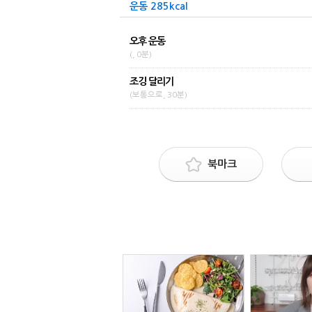
운동 285kcal
오후 운동
(, 0분)
조깅 달리기
(보통으로, 30분)
북마크