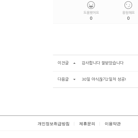
도움됐어요
응원해요
0
0
이전글
감사합니다 잘받았습니다
다음글
30일 야식끊기2일차 성공!
개인정보취급방침
제휴문의
이용약관