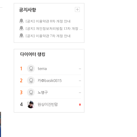
공지사항
[공지] 이용약관 8차 개정 안내
[공지] 개인정보처리방침 13차 개정 안내
[공지] 이용약관 7차 개정 안내
다이어터 랭킹
1
terria
2
카@basik0815
3
노맹구
4
원싱이진빈맘