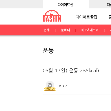
전체
눈바디
비포&애프터
운동
05월 17일( 운동 285kcal)
코그모