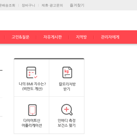
즐겨찾기
문배송조회
장바구니
제휴·광고문의
고민&질문
자유게시판
지역방
관리자에게