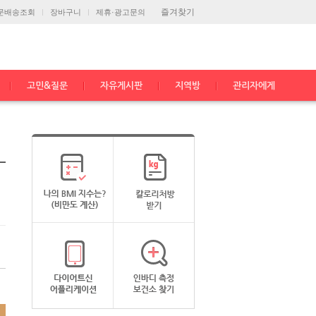
즐겨찾기
문배송조회
장바구니
제휴·광고문의
고민&질문
자유게시판
지역방
관리자에게