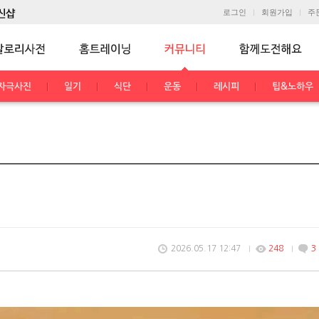
로그인
회원가입
주
자극사진
일기
식단
운동
레시피
팁&노하우
2026.05.17 12:47
248
3