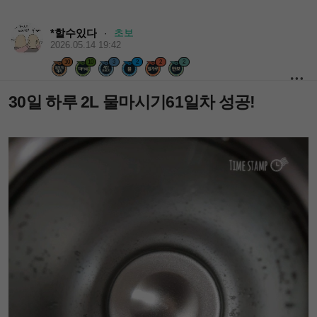
*할수있다
초보
·
2026.05.14 19:42
10
10
3
2
2
2
30일 하루 2L 물마시기61일차 성공!