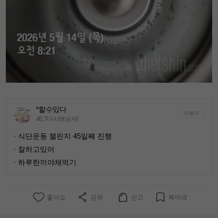
*할수있다
더보기
46.7다시해보자!
· 식단운동 챌린지 45일째 진행
· 잘하고있어
· 하루한끼야채먹기
좋아요
공유
신고
북마크