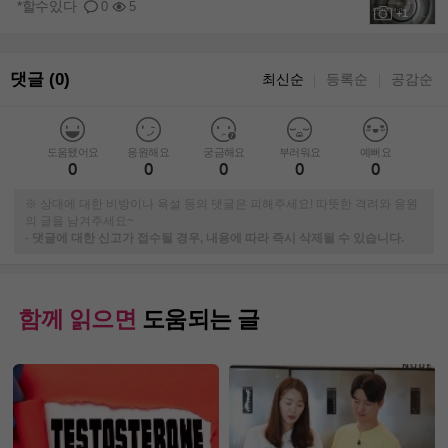
*할수있다
0
5
+1
댓글 (0)
최신순
등록순
공감순
｜
｜
도움됐어요
응원해요
궁금해요
부러워요
예뻐요
0
0
0
0
0
※ 상대에 대한 비방이나 욕설 등의 댓글은 피해주세요! 따뜻한 격려와 응원
의 글을 남겨주세요~
-
댓글에 대한 신고가 접수될 경우, 내용에 따라 즉시 삭제될 수 있습니다.
함께 읽으면
도움되는 글