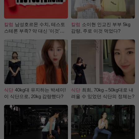
칼럼
남성호르몬 수치, 테스토
칼럼
소이현 인교진 부부 5kg
스테론 부족? 약 대신 '이것'으
감량, 주로 이것 먹었다?
로 극복 (진저샷 루틴)
식단
40kg대 유지하는 박세미!
식단
최희, 70kg→50kg대로 내
이 식단으로, 20kg 감량했다?
려올 수 있었던 식단의 정체는?