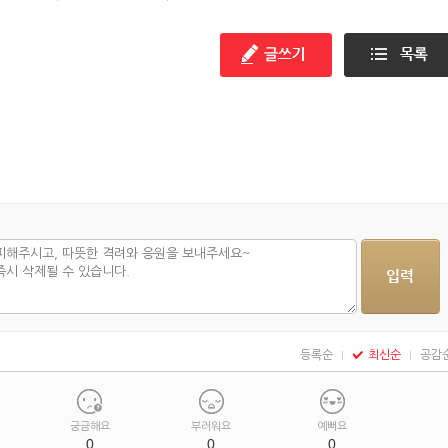
는?
들기편
등록순
최신순
공감
궁금해요
부러워요
예뻐요
0
0
0