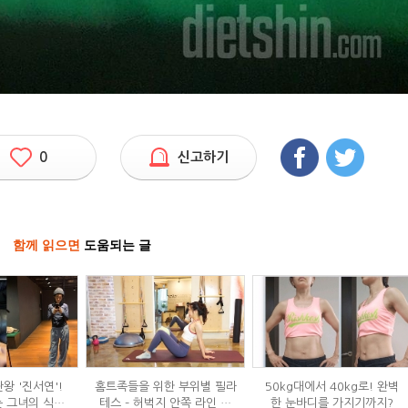
0
신고하기
함께 읽으면
도움되는 글
왕 '진서연'!
홈트족들을 위한 부위별 필라
50kg대에서 40kg로! 완벽
 그녀의 식단
테스 – 허벅지 안쪽 라인 만
한 눈바디를 가지기까지?