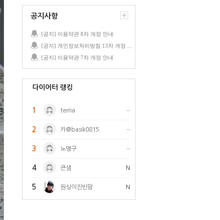
공지사항
[공지] 이용약관 8차 개정 안내
[공지] 개인정보처리방침 13차 개정 안내
[공지] 이용약관 7차 개정 안내
다이어터 랭킹
1
terria
2
카@basik0815
3
노맹구
4
큰샘
N
5
원싱이진빈맘
N