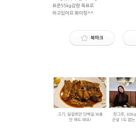
표준55kg감량 목표로
하고있어요 퐈이팅^^
북마크
고기, 달걀로만 단백질 보충
한그루, 60k
안 해도 돼요!
군살 1도 없는
은