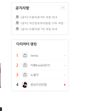
공지사항
[공지] 이용약관 8차 개정 안내
[공지] 개인정보처리방침 13차 개정 안내
[공지] 이용약관 7차 개정 안내
다이어터 랭킹
1
terria
2
카@basik0815
3
노맹구
4
원싱이진빈맘