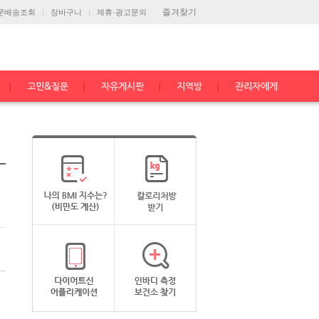
즐겨찾기
문배송조회
장바구니
제휴·광고문의
고민&질문
자유게시판
지역방
관리자에게