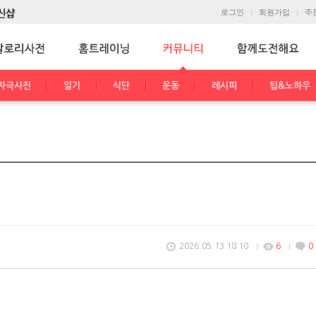
로그인
회원가입
주
자극사진
일기
식단
운동
레시피
팁&노하우
2026.05.13 18:10
6
0