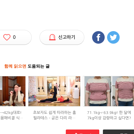
0
신고하기
함께 읽으면
도움되는 글
g→42kg대로!
초보자도 쉽게 따라하는 홈
71.1kg☞63.9kg! 한 달에
 몸매비결 식단
필라테스 – 곧은 다리 라인
7kg이상 감량하고 싶다면?
?
만들기 편