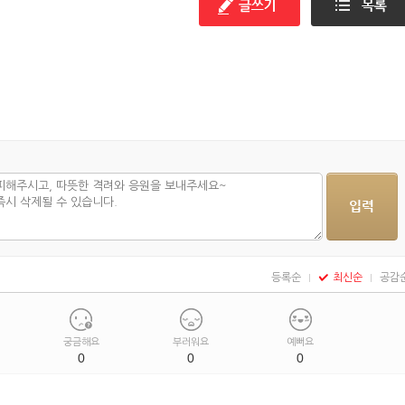
등록순
최신순
공감
궁금해요
부러워요
예뻐요
0
0
0