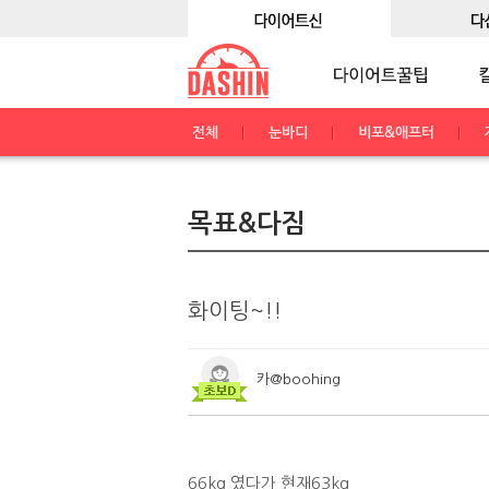
전체
눈바디
비포&애프터
목표&다짐
화이팅~!!
카@boohing
66kg 였다가 현재63kg