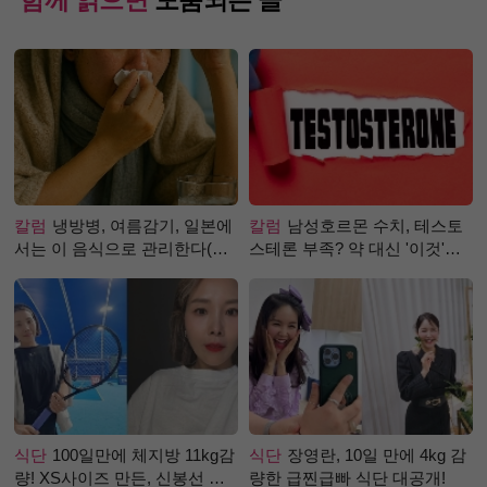
칼럼
냉방병, 여름감기, 일본에
칼럼
남성호르몬 수치, 테스토
서는 이 음식으로 관리한다(생
스테론 부족? 약 대신 '이것'으
강즙 진저샷)
로 극복 (진저샷 루틴)
식단
100일만에 체지방 11kg감
식단
장영란, 10일 만에 4kg 감
량! XS사이즈 만든, 신봉선 식
량한 급찐급빠 식단 대공개!