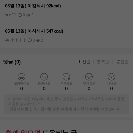
05월 13일( 아침식사 92kcal)
sun^^
0
2
05월 13일( 아침식사 547kcal)
쿠키맘티나
0
2
댓글 (0)
최신순
등록순
공감순
｜
｜
도움됐어요
응원해요
궁금해요
부러워요
예뻐요
0
0
0
0
0
※ 상대에 대한 비방이나 욕설 등의 댓글은 피해주세요! 따뜻한 격려와 응원
의 글을 남겨주세요~
-
댓글에 대한 신고가 접수될 경우, 내용에 따라 즉시 삭제될 수 있습니다.
함께 읽으면
도움되는 글