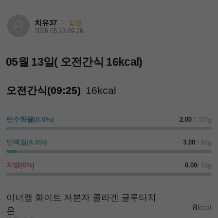
치유37
입문
·
2026.05.13 09:26
05월 13일( 오전간식 16kcal)
오전간식(09:25)
16kcal
탄수화물(0.6%)
2.00
/ 337g
단백질(4.8%)
3.00
/ 62g
지방(0%)
0.00
/ 51g
이너랩 화이트 저분자 콜라겐 글루타치
8
kcal
온