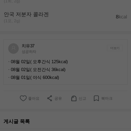
(1회, 2g)
안국 저분자 콜라겐
8
kcal
(1포, 2g)
치유37
더보기
성공하자
· 08월 02일( 오후간식 125kcal)
· 08월 02일( 오전간식 36kcal)
· 08월 01일( 야식 600kcal)
좋아요
공유
신고
북마크
게시글 목록