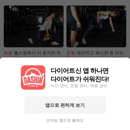
단은?
운동
헬스장에서 이 동작만 하
운동
매끈하고 섹시한 등 라인
면, 애플힙 완성?! -2탄-
을 위한 초보 헬스 운동 BEST!
다이어트신 앱 하나면
다이어트가 쉬워진다!
식단 관리, 운동 관리, 체중 관리
앱으로 편하게 보기
성공후기
50kg대에서 40kg로!
성공후기
5kg 빼, 근육 UP 지방
완벽한 눈바디를 가지기까지?
DOWN! 근육부족 몸매 ☞ 탄탄
모바일 웹으로 볼래요
몸매로 변화한 비결!