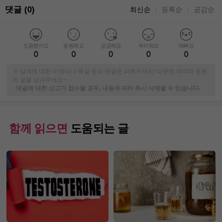
댓글 (0)
최신순
등록순
공감순
｜
｜
도움됐어요
응원해요
궁금해요
부러워요
예뻐요
0
0
0
0
0
※ 상대에 대한 비방이나 욕설 등의 댓글은 피해주세요! 따뜻한 격려와 응원
의 글을 남겨주세요~
-
댓글에 대한 신고가 접수될 경우, 내용에 따라 즉시 삭제될 수 있습니다.
함께 읽으면
도움되는 글