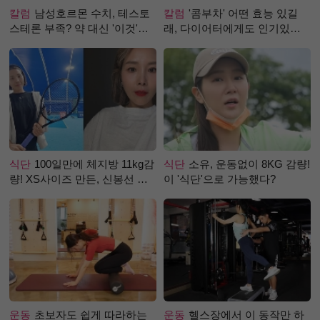
칼럼
남성호르몬 수치, 테스토
칼럼
'콤부차' 어떤 효능 있길
스테론 부족? 약 대신 '이것'으
래, 다이어터에게도 인기있는
로 극복 (진저샷 루틴)
걸까?
식단
100일만에 체지방 11kg감
식단
소유, 운동없이 8KG 감량!
량! XS사이즈 만든, 신봉선 식
이 '식단'으로 가능했다?
단은?
운동
초보자도 쉽게 따라하는
운동
헬스장에서 이 동작만 하