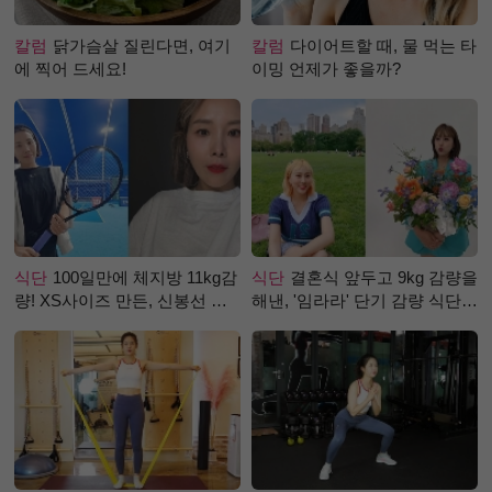
칼럼
닭가슴살 질린다면, 여기
칼럼
다이어트할 때, 물 먹는 타
에 찍어 드세요!
이밍 언제가 좋을까?
식단
100일만에 체지방 11kg감
식단
결혼식 앞두고 9kg 감량을
량! XS사이즈 만든, 신봉선 식
해낸, '임라라' 단기 감량 식단
단은?
은?