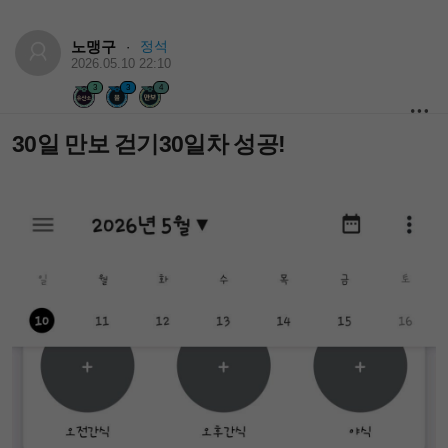
노맹구
정석
·
2026.05.10 22:10
3
3
4
30일 만보 걷기30일차 성공!