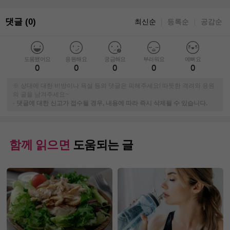
댓글 (0)
최신순
등록순
공감순
｜
｜
도움됐어요
응원해요
궁금해요
부러워요
예뻐요
0
0
0
0
0
※ 상대에 대한 비방이나 욕설 등의 댓글은 피해주세요! 따뜻한 격려와 응원
의 글을 남겨주세요~
-
댓글에 대한 신고가 접수될 경우, 내용에 따라 즉시 삭제될 수 있습니다.
함께 읽으면
도움되는 글