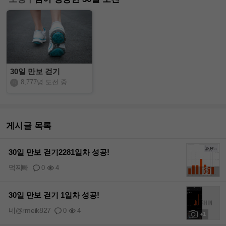
30일 만보 걷기
8,777명 도전 중
게시글 목록
30일 만보 걷기2281일차 성공!
먹찌빼
0
4
+1
30일 만보 걷기 1일차 성공!
네@rmeik827
0
4
+1